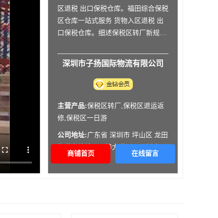
区退税 出口保税仓库。福田综合保税
区仓库一站式服务 货物入区退税 出
口保税仓库。细述保税区转厂新规
定。深圳出口加工区保税区仓储配送
中心 保税区仓储 保税仓储配送一站
深圳市子扬国际物流有限公司
式服务。进口货物保税仓储配送建议
保税区仓储 保税仓储配送一站式服
务。深圳供应保税区仓储配送 保税区
仓
主营产品:
保税区转厂,保税区退运返
修,保税区一日游
公司地址:
广东省 深圳市 坪山区 龙田
街道老坑社区丹梓大道3179号新南天
商铺首页
在线留言
工业园2栋201