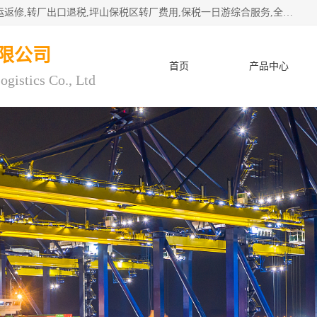
深圳市子扬国际物流有限公司专注深圳保税区转厂,保税区退运返修,转厂出口退税,坪山保税区转厂费用,保税一日游综合服务,全程托管，公司是严格按照“专业化定位、综合化经营、差异化发展”的经营思路建立的现代第三方物流，在通关业务、保税区仓储、退运返修、供应链金融方面具有较强的竞争优势。公司秉承“高效专业、服务客户、创新发展”的经营理念，已发展成为国内外知名企业的战略合作商。
限公司
首页
产品中心
ogistics Co., Ltd