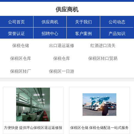
供应商机
公司首页
供应商机
关于我们
公司动态
荣誉认证
招聘中心
客户案例
产品知识
保税仓储
出口退运返修
红酒进口清关
保税区仓库
保税仓库
保税区转口贸易
保税区转厂
保税区一日游
俄罗斯
方便快捷 提供坪山保税区退运返修报
保税区仓储 保税仓储配送一站式服务