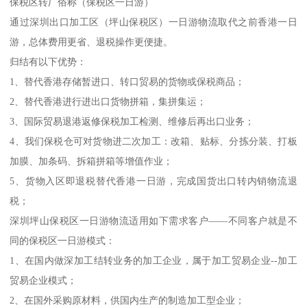
保税区转厂俗称（保税区一日游）
通过深圳出口加工区（坪山保税区）一日游物流取代之前香港一日
游，总体费用更省、退税操作更便捷。
归结有以下优势：
1、替代香港存储暂进口、转口贸易的货物或保税商品；
2、替代香港进行进出口货物拼箱，集拼集运；
3、国际贸易退港返修保税加工检测、维修后再出口业务；
4、我们保税仓可对货物进二次加工：改箱、贴标、分拣分装、打板
加膜、加条码、拆箱拼箱等增值作业；
5、货物入区即退税替代香港一日游，完成国货出口转内销物流退
税；
深圳坪山保税区一日游物流适用如下需求客户——不同客户就是不
同的保税区一日游模式：
1、在国内做深加工结转业务的加工企业，属于加工贸易企业--加工
贸易企业模式；
2、在国外采购原材料，供国内生产的制造加工型企业；