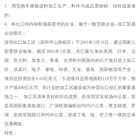
3、用贸易手册做进料加工生产，料件与成品需核销、结转或退港
的；
4、有出口转内销和退税需求的企业，属于一般贸易企业--加工贸易
企业模式；
深圳出口加工区（深圳坪山保税区）于2001年3月31日，通过国家八
部委联合验收。截至2005年3月底，共已吸引来自美国、日本、法
国、意大利、加拿大、香港、台湾和中国国内的45个项目进入加工
区，涉及IT、电子、家电、钟表、五金、家具、国际物流等产业，
项目总投资折合6.63亿美元，引进项目总用地面积219万平方米，预
计产值400亿元币。市计划把加工区建设成为外贸出口创汇的重要基
地之一。 加工区具有良好的区位优势。距深圳宝安机场60公里，至
盐田国际集装箱港口、广深铁路编组站均约25公里，离文锦渡、罗
湖、皇岗等陆路口岸约40公里，形成了海、陆、空三维一体的立体
交通网络。
特色：