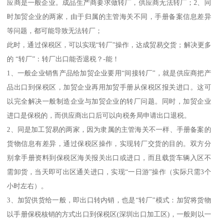
应商是一般企业。成品生产商要求做转厂，供应商无法转厂；2、同
时加贸企业的两家，由于归属的主管海关不同，手册备案信息差异
等问题，都可能导致无法转厂；
此时，通过保税区，可以实现“转厂”操作，达成贸易交货；解决更多
的 “转厂”：转厂出口能否退税？-能！
1、一般企业销售产品给加贸企业要用“间接转厂”，就是供应商把产
品出口到保税区，加贸企业再用加贸手册从保税区报关进口。这可
以完全解决一般制造企业与加贸企业的转厂问题。同时，加贸企业
进口是保税的，而供应商出口后可以向税务局申请出口退税。
2、同是加工贸易的两家，因为隶属的主管海关不一样、手册备案的
货物信息有差异，通过保税区操作，实现转厂交货的目的。双方分
别拿手册资料到保税区海关报关出口或进口，而且载货车辆入区不
需卸货，当天即可出区通关进口，实现“一日游”操作（实际只需3个
小时左右）。
3、加贸供货给一般，即出口转内销，也是“转厂”模式：加贸将货物
以手册保税核销的方式出口到保税区(深圳出口加工区)，一般则以一