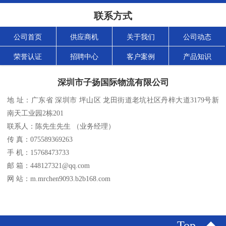
联系方式
公司首页
供应商机
关于我们
公司动态
荣誉认证
招聘中心
客户案例
产品知识
深圳市子扬国际物流有限公司
地 址：广东省 深圳市 坪山区 龙田街道老坑社区丹梓大道3179号新
南天工业园2栋201
联系人：陈先生先生 （业务经理）
传 真：075589369263
手 机：15768473733
邮 箱：448127321@qq.com
网 站：m.mrchen9093.b2b168.com
Top