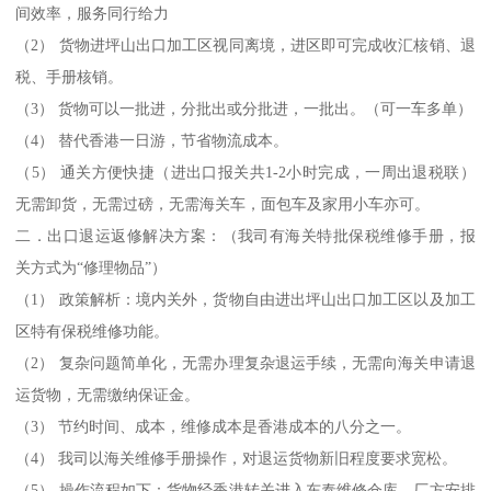
间效率，服务同行给力
（2） 货物进坪山出口加工区视同离境，进区即可完成收汇核销、退
税、手册核销。
（3） 货物可以一批进，分批出或分批进，一批出。（可一车多单）
（4） 替代香港一日游，节省物流成本。
（5） 通关方便快捷（进出口报关共1-2小时完成，一周出退税联）
无需卸货，无需过磅，无需海关车，面包车及家用小车亦可。
二．出口退运返修解决方案：（我司有海关特批保税维修手册，报
关方式为“修理物品”）
（1） 政策解析：境内关外，货物自由进出坪山出口加工区以及加工
区特有保税维修功能。
（2） 复杂问题简单化，无需办理复杂退运手续，无需向海关申请退
运货物，无需缴纳保证金。
（3） 节约时间、成本，维修成本是香港成本的八分之一。
（4） 我司以海关维修手册操作，对退运货物新旧程度要求宽松。
（5） 操作流程如下：货物经香港转关进入东泰维修仓库，厂方安排