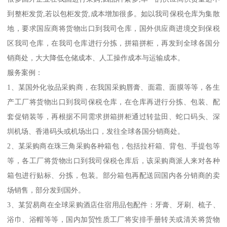
到整柜发货,若以包柜发货,成本增加很多。如以我司保税仓库为集散
地，要求国应商将货物出口到我司仓库，国外供应商进境交到保税
区我司仓库，在我司仓库进行分拣，拼箱拼柜，再发到全球各国分
销商处，大大降低仓储成本、人工操作成本与运输成本。
服务案例：
1、某国外化妆品采购商，在我国采购唇膏、面霜、面膜等等，各生
产工厂将货物出口到我司保税仓库，在仓库再进行分拣、包装、配
套促销装等，再根据不同需求拼箱拼柜通过转盐田、蛇口码头、深
圳机场、香港码头或机场出口，发往全球各国分销商处。
2、某采购商在珠三角采购各种箱包，包括拉杆箱、背包、手提包等
等，各工厂将货物出口到我司保税仓库后，该采购商派人来对各种
箱包进行贴标、分拣，包装。部分箱包再配送回国内各分销商的卖
场销售，部分发到国外。
3、某贸易商在全球采购酒店住宿用品包配件：牙膏、牙刷、梳子、
浴巾、浴帽等等，国内加贸性质工厂将安排手册转关或清关将货物