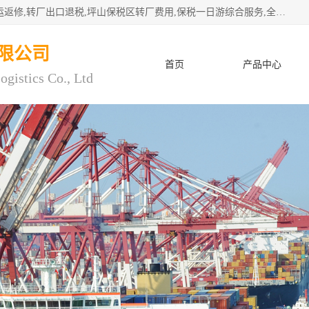
深圳市子扬国际物流有限公司专注深圳保税区转厂,保税区退运返修,转厂出口退税,坪山保税区转厂费用,保税一日游综合服务,全程托管，公司是严格按照“专业化定位、综合化经营、差异化发展”的经营思路建立的现代第三方物流，在通关业务、保税区仓储、退运返修、供应链金融方面具有较强的竞争优势。公司秉承“高效专业、服务客户、创新发展”的经营理念，已发展成为国内外知名企业的战略合作商。
限公司
首页
产品中心
ogistics Co., Ltd