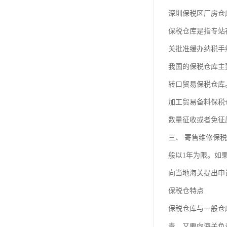
深圳保税区厂房仓
保税仓库是指专站
关批准缓办纳税手
我国的保税仓库主
转口贸易保税仓库
加工贸易备料保税
数量征收或者免征
三、 寄售维修保
般以1年为限。如
向当地海关提出申
保税仓特点
保税仓库与一般仓
责，又要向海关负