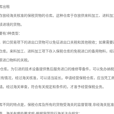
库出租
存放经海关核准的保税货物的仓库。这种仓库于存放供来料加工、进料加
续进境的货物。
要有3种类型：
。转口贸易项下的进出口货物可以免征进出口关税和其他税收；如果需要
仓库。来料加工、进料加工项下存入保税仓库的免税进口的备用物料，经
原进口物料的关税。
税仓库。为引进的技术设备提供售后服务进口的维修零备件，可以免办纳
果有情况，经过海关核准，可以适当延长。申请经营保税仓库，应当凭工
请。经过海关审查，符合有关规定和条件的，才准予经营保税业务。
库不同的特点是，保税仓库及所有的货物受海关的监督管理,非经海关批准
责。海关有哪些要求呢-根据我国现行海关法令规定：