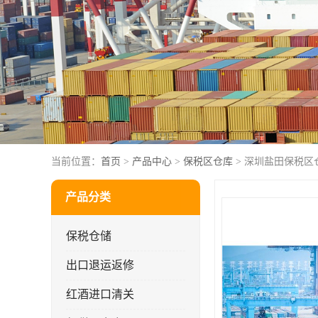
当前位置：
首页
>
产品中心
>
保税区仓库
> 深圳盐田保税区
产品分类
保税仓储
出口退运返修
红酒进口清关