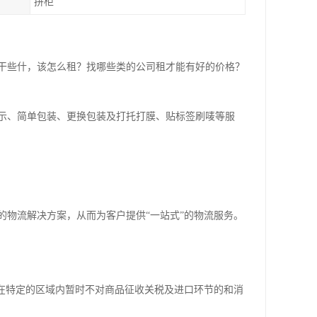
拼柜
干些什，该怎么租？找哪些类的公司租才能有好的价格？
示、简单包装、更换包装及打托打膜、贴标签刷唛等服
的物流解决方案，从而为客户提供“一站式”的物流服务。
内在特定的区域内暂时不对商品征收关税及进口环节的和消