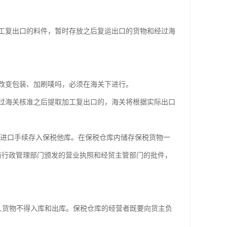
工复出口的料件，暂时存放之后复运出口的货物和经过海
改变包装、加刷唛吗，必须在海关下进行。
过海关核准之后提取加工复出口的，海关将根据实际出口
税进口手续存入保税他库。在保税仓库内储存保税货物一
商行政管理部门颁发的营业执照和经贸主管部门的批件，
,货物不得入库和出库。保税仓库的经营者既要向货主负