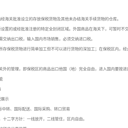
指经海关批准设立的存放保税货物及其他未办结海关手续货物的仓库。
所设置的或经批准注册的特定全封闭区域。外国商品在海关下，可暂时不
需交纳出口税，输入国内市场销售，必须交纳进口税。
所存保税货物进行简单加工但不可以进行货物的深加工；在保税区内，经
关外的管理，即保税区的商品出口他国（地）完全自由，进入国内要按进
能
箱
税展示
国际中转、国际配送、国际采购、转口贸易
，十二字方针：一线放开，二线管住，区内自由。