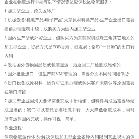
企业在物流运行中如有以下情况皆适应保税区物流服务：
1.加工型企业，跨关区转厂
2.机械设备\机电产品\电子产品\大宗原材料类产品\生产企业出口需要
提前办理退税手续，或购买方为国内加工型企业
3.国内生产型或外贸企业，但购买方为东莞深圳或珠三角其它地方的
加工型企业，贸易方式是FOB香港，或境易；俗称“一日游”的出口转
内销
4.发往国外货物因品质或包装退运，须返回工厂检测或维修的
5.国外批量进口，但生产商VMI管理的，需要分次不同时间段供货
6.进口设备或原材料，因许可证未办理或购买客户未确认等原因需要
在港口滞留
7.加工型企业因海关要求需要完成手册核销，但料件与成品需要转结
或退港的；我们可以替代香港物流中转，大大降低物流成本，同时
所有运作国内完成，操作可视，简单。
作业流程:
保税物流运作体系:解决保税加工型企业各种内销限制真正视同的保