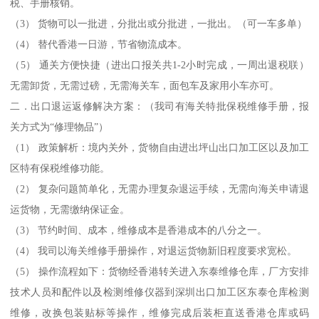
税、手册核销。
（3） 货物可以一批进，分批出或分批进，一批出。（可一车多单）
（4） 替代香港一日游，节省物流成本。
（5） 通关方便快捷（进出口报关共1-2小时完成，一周出退税联）
无需卸货，无需过磅，无需海关车，面包车及家用小车亦可。
二．出口退运返修解决方案：（我司有海关特批保税维修手册，报
关方式为“修理物品”）
（1） 政策解析：境内关外，货物自由进出坪山出口加工区以及加工
区特有保税维修功能。
（2） 复杂问题简单化，无需办理复杂退运手续，无需向海关申请退
运货物，无需缴纳保证金。
（3） 节约时间、成本，维修成本是香港成本的八分之一。
（4） 我司以海关维修手册操作，对退运货物新旧程度要求宽松。
（5） 操作流程如下：货物经香港转关进入东泰维修仓库，厂方安排
技术人员和配件以及检测维修仪器到深圳出口加工区东泰仓库检测
维修，改换包装贴标等操作，维修完成后装柜直送香港仓库或码