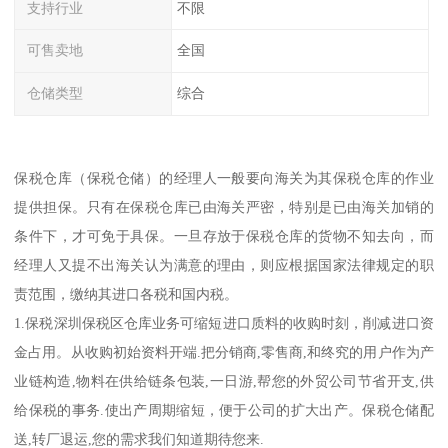
支持行业
不限
可售卖地
全国
仓储类型
综合
保税仓库（保税仓储）的经理人一般要向海关为其保税仓库的作业
提供担保。只有在保税仓库已由海关严密，特别是已由海关加销的
条件下，才可免于具保。一旦存放于保税仓库的货物不知去向，而
经理人又提不出海关认为满意的理由，则应根据国家法律规定的职
责范围，缴纳其进口各税和国内税。
1.保税深圳保税区仓库业务可缩短进口质料的收购时刻，削减进口资
金占用。从收购初始资料开端.把分销商,零售商,和终究的用户作为产
业链构造,物料在供给链条包装,一日游,帮您的外贸公司节省开支,供
给保税的事务.使出产周期缩短，便于公司的扩大出产。保税仓储配
送,转厂退运,您的需求我们知道期待您来.