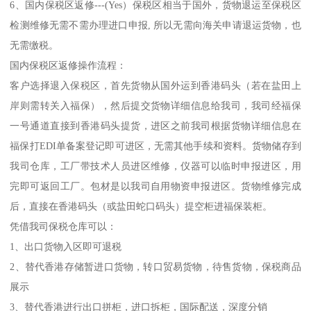
6、国内保税区返修---(Yes）保税区相当于国外，货物退运至保税区
检测维修无需不需办理进口申报, 所以无需向海关申请退运货物，也
无需缴税。
国内保税区返修操作流程：
客户选择退入保税区，首先货物从国外运到香港码头（若在盐田上
岸则需转关入福保），然后提交货物详细信息给我司，我司经福保
一号通道直接到香港码头提货，进区之前我司根据货物详细信息在
福保打EDI单备案登记即可进区，无需其他手续和资料。货物储存到
我司仓库，工厂带技术人员进区维修，仪器可以临时申报进区，用
完即可返回工厂。包材是以我司自用物资申报进区。货物维修完成
后，直接在香港码头（或盐田蛇口码头）提空柜进福保装柜。
凭借我司保税仓库可以：
1、出口货物入区即可退税
2、替代香港存储暂进口货物，转口贸易货物，待售货物，保税商品
展示
3、替代香港进行出口拼柜，进口拆柜，国际配送，深度分销