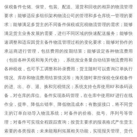
保税备件仓储、保管、包装、配送、退货和回收的相异的物流管理
要求；能够适应多组织架构物流公司的管理和多仓库统一管理的要
求；能够满足多货主的不同备件保税或完税物流管理的需求；能够
满足货主业务发展的需要，进行不同区域的快速配送服务；能够快
速调整和适应因货主备件物流管理过程的变化要求；能够对协作的
承运商进行管理，包括费用的按期结算；能够设定各种物流费用
（包括各种关税和海关代收），系统按业务量自动结算物流费用和
各种税收，也可手工调整和补录费用；货主随时可以查询订单执行
情况、库存和物流费用结算情况等；海关随时掌控保税仓保税备件
的进、出、存、退、换和完税情况；系统支持仓库使用RF和条码设
备，对仓库的库位、备件实现条码管理，在仓库中使用RF进行在线
作业，提率、降低出错率、降低物流成本；有数据接口，将不同货
主的订单自动导入物流系统；对备件的价格、批号、序列号等管
理；对备件可实现全程跟踪查询；按货主要求的报表格式产生货主
索要的各类报表；未来能顺利拓展相关功能，实现报关管理、货代