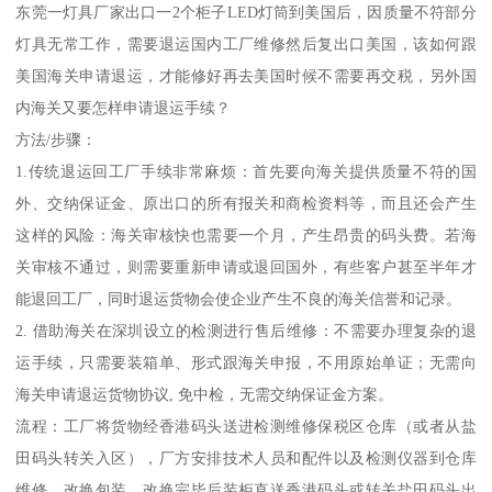
东莞一灯具厂家出口一2个柜子LED灯筒到美国后，因质量不符部分
灯具无常工作，需要退运国内工厂维修然后复出口美国，该如何跟
美国海关申请退运，才能修好再去美国时候不需要再交税，另外国
内海关又要怎样申请退运手续？
方法/步骤：
1.传统退运回工厂手续非常麻烦：首先要向海关提供质量不符的国
外、交纳保证金、原出口的所有报关和商检资料等，而且还会产生
这样的风险：海关审核快也需要一个月，产生昂贵的码头费。若海
关审核不通过，则需要重新申请或退回国外，有些客户甚至半年才
能退回工厂，同时退运货物会使企业产生不良的海关信誉和记录。
2. 借助海关在深圳设立的检测进行售后维修：不需要办理复杂的退
运手续，只需要装箱单、形式跟海关申报，不用原始单证；无需向
海关申请退运货物协议, 免中检，无需交纳保证金方案。
流程：工厂将货物经香港码头送进检测维修保税区仓库（或者从盐
田码头转关入区），厂方安排技术人员和配件以及检测仪器到仓库
维修，改换包装，改换完毕后装柜直送香港码头或转关盐田码头出