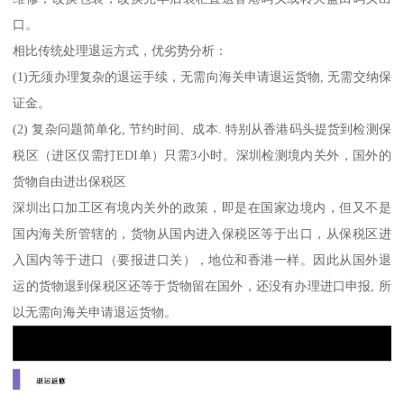
口。
相比传统处理退运方式，优劣势分析：
(1)无须办理复杂的退运手续，无需向海关申请退运货物, 无需交纳保
证金。
(2) 复杂问题简单化, 节约时间、成本. 特别从香港码头提货到检测保
税区（进区仅需打EDI单）只需3小时。深圳检测境内关外，国外的
货物自由进出保税区
深圳出口加工区有境内关外的政策，即是在国家边境内，但又不是
国内海关所管辖的，货物从国内进入保税区等于出口，从保税区进
入国内等于进口（要报进口关），地位和香港一样。因此从国外退
运的货物退到保税区还等于货物留在国外，还没有办理进口申报, 所
以无需向海关申请退运货物。