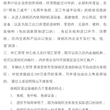
税率计征企业所的所得税，经营期超过10年的，从获利年度起，实
行“两免三减半”（头两年免税，后三年减半征税）的税收优惠政
策； 从进入保税区内使用的机器设备、基建物质、办公用品、管理
设备，以及为加工出口所需的原材料、零部件、元器件、燃料、包
装物料（包括国家限制进口的），免征关税和进口环节、消费
税； 区内交易和产品出口免征； 保税区内企业不实行“免、抵、
退”政策；
三、外汇管理 外汇收入实行现汇管理，既可以存入区内金融机构，
也可以卖给区内银行； 内外资企业均可按规定设立外汇账户；
四、 车辆出入管理 香港货柜车凭保税区发放的标志可自由进出保税
区； 对投资额超过200万港币的客商，可申请自由出入粤港两地
的。 通过上述说明我么不难发现，
保税区退运返修的几个显着的特点：
1、 免税、免中检、免保证金；
2、 进区手续简单明了，因为保税区没有发生实际进口的动作；
3、 保税区内企业可提供一站式服务，客户省心省事；