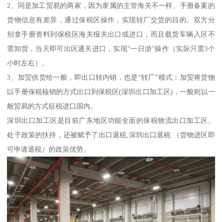
2、同是加工贸易的两家，因为隶属的主管海关不一样、手册备案的
货物信息有差异，通过保税区操作，实现转厂交货的目的。双方分
别拿手册资料到保税区海关报关出口或进口，而且载货车辆入区不
需卸货，当天即可出区通关进口，实现“一日游”操作（实际只需3个
小时左右）。
3、加贸供货给一般，即出口转内销，也是“转厂”模式：加贸将货物
以手册保税核销的方式出口到保税区(深圳出口加工区)，一般则以一
般贸易的方式征税进口国内。
深圳出口加工区是目前广东地区功能全面的保税物流出口加工区。
处于政策的扶持，还被赋予了出口退税,深圳出口退税 （货物进区即
可申请退税）的政策优势。