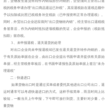
后，货物发生退货而转作内销或部分内销的，企业须向主管出口退
税的税务申请办理“出口商品退运已补税”，其应退税款在退税总额中
予以扣除或比照已税税务补交税款（已申报资料正常办理退税）。
同时，外贸出口企业还应填列“出口货物转内销”，经主管出口退税税
务签章后，作为内销时抵扣进项税额的凭证，企业申报的（税款抵
扣联）留存税。
3.、未申报退税，退关退货的处理
对出口企业尚未申报退税却已发生退关退货并转作内销的，由
于有关原始单据在企业，由出口企业提出书面申请并提供有关原始
单据，经主管税务审核后，在书面申请报告及原始单据上签注“未办
理退税”
二：快递进口
如果货物出口时是通过买单或者委托其他进出口公司出口，退
运时通常可以考虑快递进口的方式。这样手续简单，而且时间上比
较短，一般当天上午申报，下午即可放行到货。主要针对少量，小
量货物