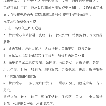
我司仓库，工厂带技术人员进区维修，仪器可以临时申报进区，用
完即可返回工厂。包材是以我司自用物资申报进区。货物维修完成
后，直接在香港码头（或盐田蛇口码头）提空柜进福保装柜。
凭借我司保税仓库可以：
1、出口货物入区即可退税
2、替代香港存储暂进口货物，转口贸易货物，待售货物，保税商品
展示
3、替代香港进行出口拼柜，进口拆柜，国际配送，深度分销
4、国际贸易退港返修保税加工检测、维修后再出口业务；
5、保税简单加工包括改箱、贴标签、分级分类、分拆分拣、分装、
组合包装、打膜、加刷码、刷贴标志、更换包装、拼装、拆拼箱等
具有商业增值的性作业；
6、替代香港一日游，完成国货出口（退税）复进口物流业务（当天
完成）；
保税仓储、转关、转厂（深加工结转、保税区一日游）、出口退运
返修、代理报关报检、核销退税等。