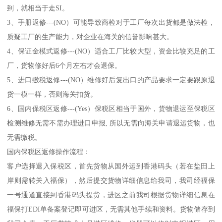
到，就相当于走SI。
3、手册返修---(NO）可能导致商检对于工厂每次出货都是做法检，
质疑工厂的生产能力，对企业在海关的信誉影响甚大。
4、保证金模式返修---(NO）适合工厂比较大型，资金比较充足的工
厂，货物修好后6个月左右才会退保。
5、进口缴税返修---(NO）维修好后复出口的产品要求一定要跟原退
货一模一样，否则海关扣货。
6、国内保税区返修---(Yes）保税区相当于国外，货物退运至保税区
检测维修无需不需办理进口申报, 所以无需向海关申请退运货物，也
无需缴税。
国内保税区返修操作流程：
客户选择退入保税区，首先货物从国外运到香港码头（若在盐田上
岸则需转关入福保），然后提交货物详细信息给我司，我司经福保
一号通道直接到香港码头提货，进区之前我司根据货物详细信息在
福保打EDI单备案登记即可进区，无需其他手续和资料。货物储存到