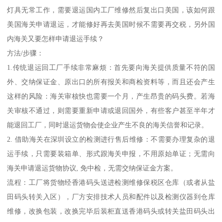
灯具无常工作，需要退运国内工厂维修然后复出口美国，该如何跟
美国海关申请退运，才能修好再去美国时候不需要再交税，另外国
内海关又要怎样申请退运手续？
方法/步骤：
1.传统退运回工厂手续非常麻烦：首先要向海关提供质量不符的国
外、交纳保证金、原出口的所有报关和商检资料等，而且还会产生
这样的风险：海关审核快也需要一个月，产生昂贵的码头费。若海
关审核不通过，则需要重新申请或退回国外，有些客户甚至半年才
能退回工厂，同时退运货物会使企业产生不良的海关信誉和记录。
2. 借助海关在深圳设立的检测进行售后维修：不需要办理复杂的退
运手续，只需要装箱单、形式跟海关申报，不用原始单证；无需向
海关申请退运货物协议, 免中检，无需交纳保证金方案。
流程：工厂将货物经香港码头送进检测维修保税区仓库（或者从盐
田码头转关入区），厂方安排技术人员和配件以及检测仪器到仓库
维修，改换包装，改换完毕后装柜直送香港码头或转关盐田码头出