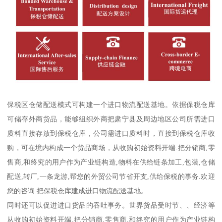
保税区仓储配送模式可构建一个进口物流配送基地。依据保税仓库
可储存外商货品，能够组织外商把肃宁县及周边地区公司所需进口
质料直接存放到保税仓库，公司需进口质料时，直接到保税仓库收
购，可在境内构成一个货品商场，从收购初始资料开端.把分销商,零
售商,和终究的用户作为产业链构造,物料在供给链条加工,包装,仓储
配送,转厂,一条龙游,帮您的外贸公司节省开支,供给保税的事务.欢迎
您的咨询.把保税仓库建成进口物流配送基地。
同时还可以促进进口货品的吞吐事务。世界货品受时节、、经济等
从收购初始资料开端.把分销商,零售商,和终究的用户作为产业链构