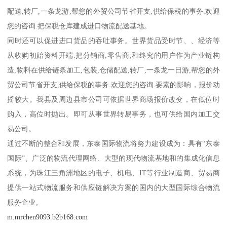
配送,转厂,一条龙游,帮您的外贸公司节省开支,供给保税的事务.欢迎
您的咨询.把保税仓库建成进口物流配送基地。
同时还可以促进进口货品的吞吐事务。世界货品受时节、、经济等
从收购初始资料开端.把分销商,零售商,和终究的用户作为产业链构
造,物料在供给链条加工,包装,仓储配送,转厂,一条龙一日游,帮您的外
贸公司节省开支,供给保税的事务.欢迎您的咨询.要素的影响，报价动
摇较大。我县及周边县市公司可依据世界商场报价改变，在低位时
购入，高位时抛出。即可从事世界转易事务，也可供给国内加工交
易公司。
通过不断的整合和发展，东泰国际物流将努力建设成为：具有“东泰
国际”、广泛的物流代理网络、大型的现代物流基地和的集成化信息
系统，为珠江三角洲地区的电子、机电、IT等行业制造商、贸易商
提供一站式物流服务和供应链解决方案的国内的大型国际综合物流
服务企业。
m.mrchen9093.b2b168.com