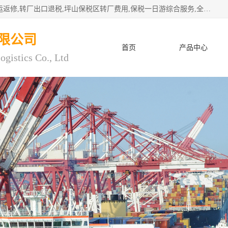
深圳市子扬国际物流有限公司专注深圳保税区转厂,保税区退运返修,转厂出口退税,坪山保税区转厂费用,保税一日游综合服务,全程托管，公司是严格按照“专业化定位、综合化经营、差异化发展”的经营思路建立的现代第三方物流，在通关业务、保税区仓储、退运返修、供应链金融方面具有较强的竞争优势。公司秉承“高效专业、服务客户、创新发展”的经营理念，已发展成为国内外知名企业的战略合作商。
限公司
首页
产品中心
ogistics Co., Ltd