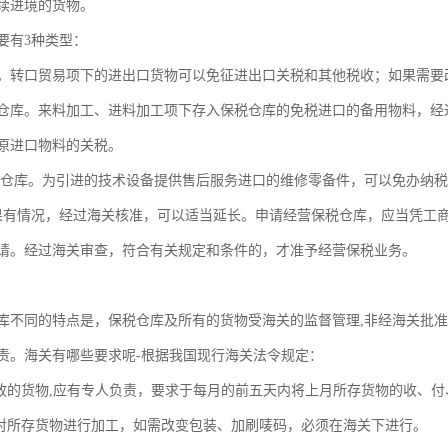
续进境的货物。
要有3种类型：
。转口贸易项下的进出口货物可以免征进出口关税和其他税收；如果需要
仓库。来料加工、进料加工项下存入保税仓库的免税进口的备用物料，经
原进口物料的关税。
税仓库。为引进的技术设备提供售后服务进口的维修零备件，可以免办纳
果有情况，经过海关核准，可以适当延长。申请经营保税仓库，应当凭工
请。经过海关审查，符合有关规定和条件的，才准予经营保税业务。
库不同的特点是，保税仓库及所有的货物受海关的监督管理,非经海关批准
责。海关有哪些要求呢-根据我国现行海关法令规定：
存放的货物,应有专人负责，要求于每月的前五天内将上月所存货物的收、
得对所存货物进行加工，如需改变包装、加刷唛码，必须在海关下进行。