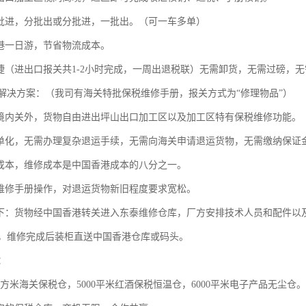
一批进，分批出或分批进，一批出。（可一车多单）
香港一日游，节省物流成本。
快捷（进出口报关共1-2小时完成，一周出退税联）无需卸货，无需过磅，
解决方案：（我司有海关特批保税维修手册，报关方式为“修理物品”）
：境内关外，货物自由进出坪山出口加工区以及加工区特有保税维修功能。
简单化，无需办理复杂退运手续，无需向海关申请退运货物，无需缴纳保证
、成本，维修成本是中国香港成本的八分之一。
关维修手册操作，对退运货物新旧程度要求宽松。
如下：货物经中国香港转关进入东泰维修仓库，厂方安排技术人员和配件以
，维修完成后装柜直送中国香港仓库或码头。
：
00平方米海关保税仓，5000平米红酒保税恒温仓，6000平米电子产品无尘仓。