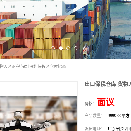
货物入区退税 深圳深圳保税区仓库招商
出口保税仓库 货物
面议
价格：
产品数量：
9999.00平方
发货地址：
广东省深圳