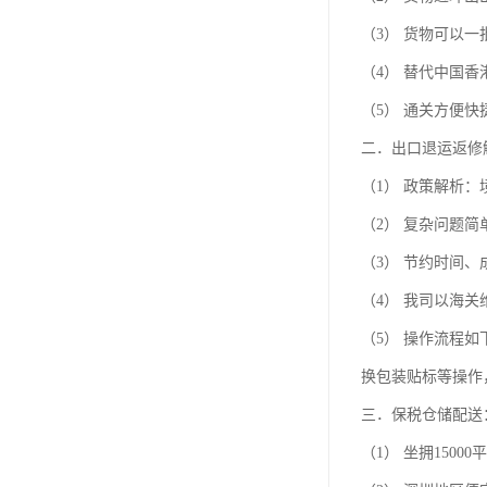
（3） 货物可以
（4） 替代中国
（5） 通关方便
二．出口退运返修
（1） 政策解析
（2） 复杂问题
（3） 节约时间
（4） 我司以海
（5） 操作流程
换包装贴标等操作
三．保税仓储配送
（1） 坐拥150