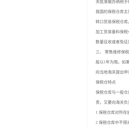
关批准缓办纳税手
我国的保税仓库主
转口贸易保税仓库
加工贸易备料保税
数量征收或者免征
三、 寄售维修保
般以1年为限。如
向当地海关提出申
保税仓特点
保税仓库与一般仓
责，又要向海关负
1.保税仓库对所
2.保税仓库中不