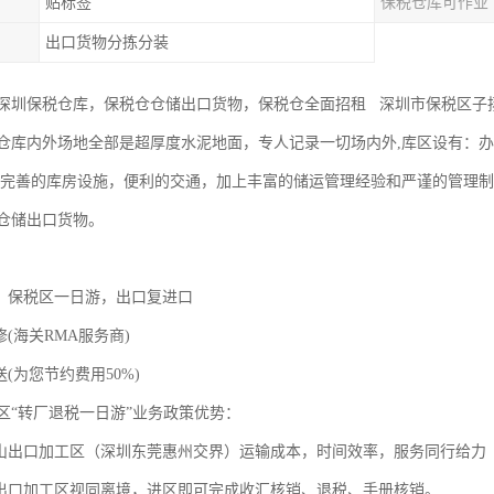
贴标签
保税仓库可作业
出口货物分拣分装
深圳保税仓库，保税仓仓储出口货物，保税仓全面招租 深圳市保税区子
仓库内外场地全部是超厚度水泥地面，专人记录一切场内外,库区设有：
.完善的库房设施，便利的交通，加上丰富的储运管理经验和严谨的管理
仓储出口货物。
厂，保税区一日游，出口复进口
修(海关RMA服务商)
(为您节约费用50%)
区“转厂退税一日游”业务政策优势：
坪山出口加工区（深圳东莞惠州交界）运输成本，时间效率，服务同行给力
山出口加工区视同离境，进区即可完成收汇核销、退税、手册核销。