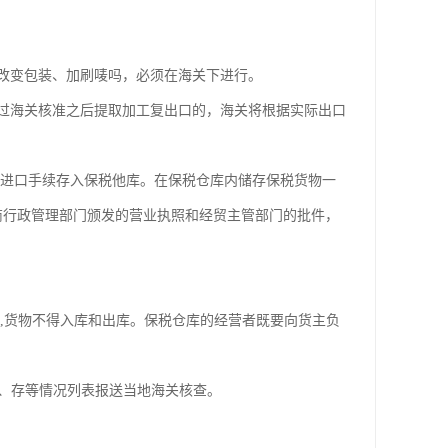
改变包装、加刷唛吗，必须在海关下进行。
过海关核准之后提取加工复出口的，海关将根据实际出口
税进口手续存入保税他库。在保税仓库内储存保税货物一
商行政管理部门颁发的营业执照和经贸主管部门的批件，
,货物不得入库和出库。保税仓库的经营者既要向货主负
付、存等情况列表报送当地海关核查。