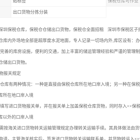
贴标签
保税仓库可作业
出口货物分拣分装
深圳保税仓库，保税仓仓储出口货物，保税仓全面招租 深圳市保税区子
仓库内外场地全部是超厚度水泥地面，专人记录一切场内外,库区设有：
.完善的库房设施，便利的交通，加上丰富的储运管理经验和严谨的管理
仓储出口货物。
货物报关规定
仓库有两种情况：一种是直接由保税仓库所在地口岸入境；另一种在保税
库所在地口岸入境
填写进口货物报关单，并在报关单上加盖保税仓库货物，同时存入××保
库以外的口岸入境
按海关进口货物转关运输管理规定办理转关运输手续。其具体做法由货
申请，主管海关核实后，签发进口货物转关运输联系单，并货物转运入×