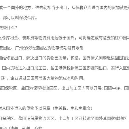
成一个国外的地方，进去就相当于出口，从保税仓库进到国内的货物就是
，都可以叫保税仓库。
做些什么？
园区仓库租金、装卸费等物流费用远低于国外，可将确定或有意要销往中国
流园区、广州保税物流园区货物存储期没有限制
检测维修复出口：解决出口的货物因质量，包装，国外清关问题退运回国复
税：国内货物进入出口加工区、盐田港保税物流园区即视同出口，实行入区
日游”，企业通过园区可节省大量物流成本和时间。
福田保税区、盐田港保税物流园区、出口加工区内可以开展: 国际中转、
：对从国外运入的货物予以保税（免关税、免和免批文）
福田保税区、盐田港保税物流园区、出口加工区可转运至国外其国家或地区
：进出口清关、转关、商检