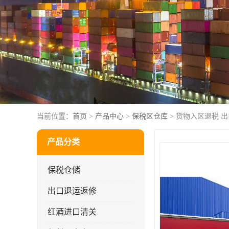
当前位置：
首页
>
产品中心
>
保税区仓库
> 货物入区退税 
产品分类
保税仓储
出口退运返修
红酒进口清关