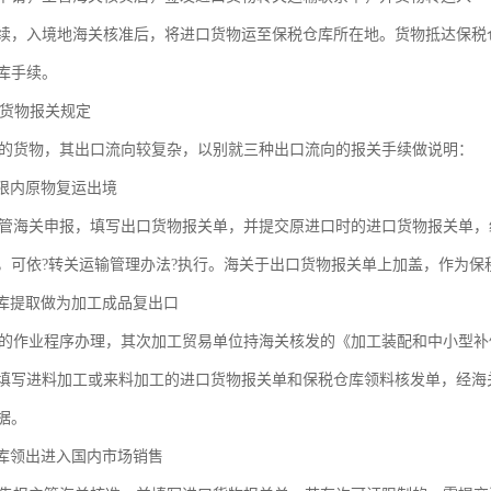
续，入境地海关核准后，将进口货物运至保税仓库所在地。货物抵达保税
库手续。
口货物报关规定
货物，其出口流向较复杂，以别就三种出口流向的报关手续做说明：
限内原物复运出境
海关申报，填写出口货物报关单，并提交原进口时的进口货物报关单，
，可依?转关运输管理办法?执行。海关于出口货物报关单上加盖，作为保
库提取做为加工成品复出口
作业程序办理，其次加工贸易单位持海关核发的《加工装配和中小型补
填写进料加工或来料加工的进口货物报关单和保税仓库领料核发单，经海
据。
库领出进入国内市场销售