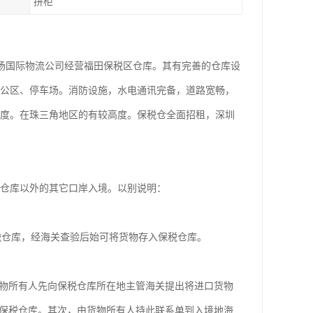
拼柜
扬国际物流公司经营福田保税区仓库。其有完善的仓库设
办公区、停车场。消防设施，水电通讯完备，道路宽畅，
制度。在珠三角地区的有较高度。保税仓全面招租，深圳
仓库以外的其它口岸入境。以别说明：
税仓库，经海关查验后始可将货物存入保税仓库。
物所有人先向保税仓库所在地主管海关提出将进口货物
×保税仓库。其次，由货物所有人持此联系单到入境地海