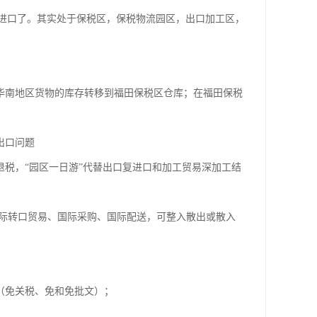
进口了。其实处于保税区，保税物流园区，出口加工区，
华南地区货物的库存转移到福田保税区仓库；在福田保税
出口问题
退税，“园区一日游”代替出口复进口和加工贸易深加工结
国际转口贸易、国际采购、国际配送，可整入散出或散入
（免关税、免和免批文）；