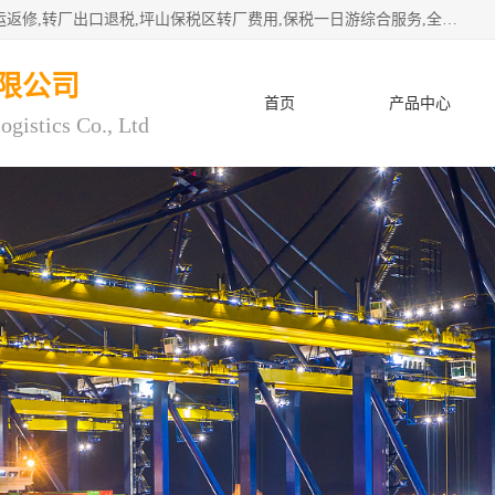
深圳市子扬国际物流有限公司专注深圳保税区转厂,保税区退运返修,转厂出口退税,坪山保税区转厂费用,保税一日游综合服务,全程托管，公司是严格按照“专业化定位、综合化经营、差异化发展”的经营思路建立的现代第三方物流，在通关业务、保税区仓储、退运返修、供应链金融方面具有较强的竞争优势。公司秉承“高效专业、服务客户、创新发展”的经营理念，已发展成为国内外知名企业的战略合作商。
限公司
首页
产品中心
ogistics Co., Ltd