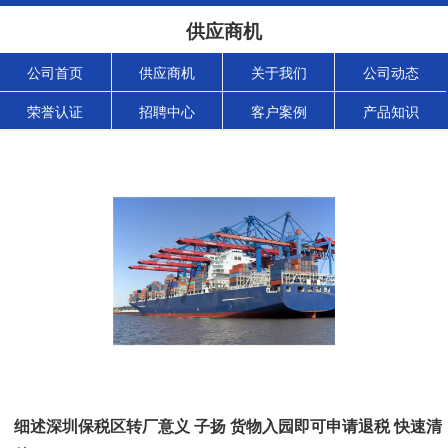
供应商机
公司首页
供应商机
关于我们
公司动态
荣誉认证
招聘中心
客户案例
产品知识
细述深圳保税区转厂意义 子扬 货物入园即可申请退税 快速清