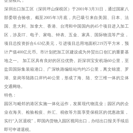
企业模式；
深圳出口加工区（深圳坪山保税区）于2001年3月31日，通过国家八
部委联合验收。截至2005年3月底，共已吸引来自美国、日本、法
国、意大利、加拿大、香港、台湾和中国国内的45个项目进入加工
区，涉及IT、电子、家电、钟表、五金、家具、国际物流等产业，
项目总投资折合6.63亿美元，引进项目总用地面积219万平方米，预
计产值400亿元币。市计划把加工区建设成为外贸出口创汇的重要基
地之一。 加工区具有良好的区位优势。距深圳宝安机场60公里，至
盐田国际集装箱港口、广深铁路编组站均约25公里，离文锦渡、罗
湖、皇岗等陆路口岸约40公里，形成了海、陆、空三维一体的立体
交通网络。
特色：
园区与毗邻的港区实施一体化运作，发展现代物流业；园区内的企
业在海关、检验检疫、外汇、税收等方面享受保税区的优惠政策，
实行“入区退税”，即国内货物入园区视同出口，办结出口报关手续后
即可申请退税。