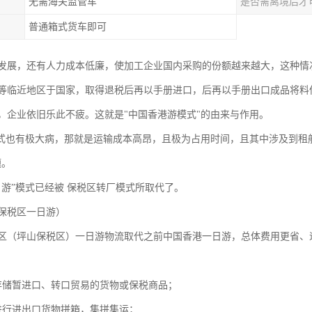
无需海关监管车
是否需离境后才
普通箱式货车即可
发展，还有人力成本低廉，使加工企业国内采购的份额越来越大，这种情
等临近地区于国家，取得退税后再以手册进口，后再以手册出口成品将料
，企业依旧乐此不疲。这就是"中国香港游模式"的由来与作用。
模式也有极大病，那就是运输成本高昂，且极为占用时间，且其中涉及到租
题。
日游”模式已经被 保税区转厂模式所取代了。
保税区一日游）
区（坪山保税区）一日游物流取代之前中国香港一日游，总体费用更省、
存储暂进口、转口贸易的货物或保税商品；
进行进出口货物拼箱，集拼集运；