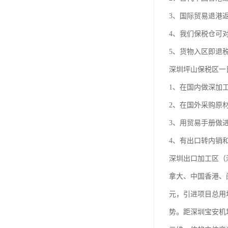
3、国际贸易退港
4、我们保税仓可
5、货物入区即退
深圳坪山保税区一
1、在国内做深加
2、在国外采购原
3、用贸易手册做
4、有出口转内销
深圳出口加工区（深
拿大、中国香港、
元，引进项目总用
势。距深圳宝安机