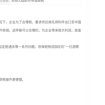
可退税
货物入园即可申请退税
况下，企业为了合理税，要求供应商先将料件出口至中国
件核销。这样做可以合理的，为企业带来极大利润，故虽
船定舱通关等一系列问题。但保税物流园区的"一日游模
退税操作更便捷。