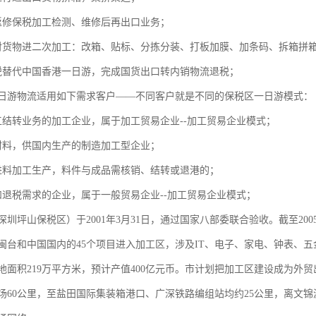
返修保税加工检测、维修后再出口业务；
对货物进二次加工：改箱、贴标、分拣分装、打板加膜、加条码、拆箱拼
税替代中国香港一日游，完成国货出口转内销物流退税；
日游物流适用如下需求客户——不同客户就是不同的保税区一日游模式：
工结转业务的加工企业，属于加工贸易企业--加工贸易企业模式；
材料，供国内生产的制造加工型企业；
进料加工生产，料件与成品需核销、结转或退港的；
和退税需求的企业，属于一般贸易企业--加工贸易企业模式；
圳坪山保税区）于2001年3月31日，通过国家八部委联合验收。截至20
闽台和中国国内的45个项目进入加工区，涉及IT、电子、家电、钟表、五
地面积219万平方米，预计产值400亿元币。市计划把加工区建设成为外
场60公里，至盐田国际集装箱港口、广深铁路编组站均约25公里，离文锦