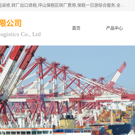
深圳市子扬国际物流有限公司专注深圳保税区转厂,保税区退运返修,转厂出口退税,坪山保税区转厂费用,保税一日游综合服务,全程托管，公司是严格按照“专业化定位、综合化经营、差异化发展”的经营思路建立的现代第三方物流，在通关业务、保税区仓储、退运返修、供应链金融方面具有较强的竞争优势。公司秉承“高效专业、服务客户、创新发展”的经营理念，已发展成为国内外知名企业的战略合作商。
限公司
首页
产品中心
ogistics Co., Ltd