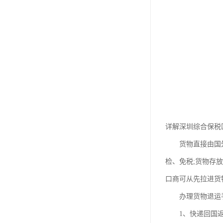
详解深圳综合保税区
货物直接由国外退
检、免税;货物存
口商可从先拉进货
办理货物退运手
1、快递回国返