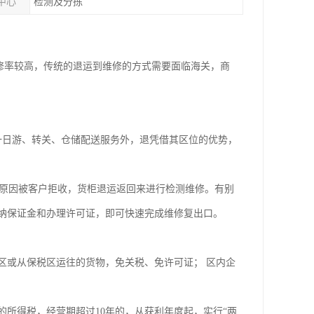
中心
检测及分拣
修率较高，传统的退运到维修的方式需要面临海关，商
一日游、转关、仓储配送服务外，退凭借其区位的优势，
原因被客户拒收，货柜退运返回来进行检测维修。有别
纳保证金和办理许可证，即可快速完成维修复出口。
区或从保税区运往的货物，免关税、免许可证； 区内企
所得税，经营期超过10年的，从获利年度起，实行“两