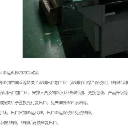
退运返修2020年政策
到中国香港转关至深圳出口加工区（深圳坪山综合保税区）维修检测后
放深圳出口加工区，安排人员及物料入区维修检测、更换包装、产品升级等
物报关给予置换先行复出口，免去国外客户索赔等。
续，出口货物退运代理，出口退运保税区免税维修。
回原维修，维修后再快递复出口。