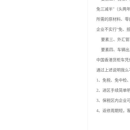
免三减半”（头两
所需的原材料、零
企业不实行“免、
要素三、外汇管理
要素四、车辆出
中国香港货柜车凭
通过上述说明我么
1、免税、免中检
2、进区手续简单
3、保税区内企业
4、返修周期短，