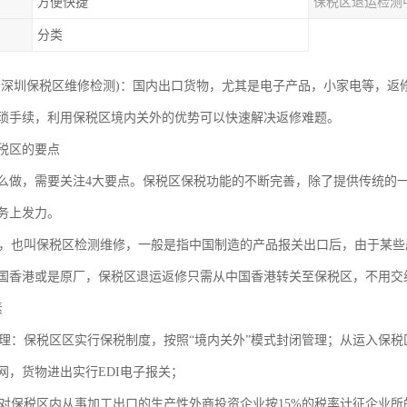
方便快捷
保税区退运检测
分类
(深圳保税区维修检测)：国内出口货物，尤其是电子产品，小家电等，返
琐手续，利用保税区境内关外的优势可以快速解决返修难题。
税区的要点
么做，需要关注4大要点。保税区保税功能的不断完善，除了提供传统的
务上发力。
也叫保税区检测维修，一般是指中国制造的产品报关出口后，由于某些
国香港或是原厂，保税区退运返修只需从中国香港转关至保税区，不用交
素
：保税区区实行保税制度，按照“境内关外”模式封闭管理；从运入保税
网，货物进出实行EDI电子报关；
保税区内从事加工出口的生产性外商投资企业按15%的税率计征企业所的