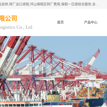
深圳市子扬国际物流有限公司专注深圳保税区转厂,保税区退运返修,转厂出口退税,坪山保税区转厂费用,保税一日游综合服务,全程托管，公司是严格按照“专业化定位、综合化经营、差异化发展”的经营思路建立的现代第三方物流，在通关业务、保税区仓储、退运返修、供应链金融方面具有较强的竞争优势。公司秉承“高效专业、服务客户、创新发展”的经营理念，已发展成为国内外知名企业的战略合作商。
限公司
首页
产品中心
ogistics Co., Ltd