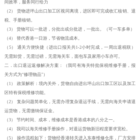
间效率，服务同行给力
（2） 货物进坪山出口加工区视同离境，进区即可完成收汇核销、退
税、手册核销。
（3） 货物可以一批进，分批出或分批进，一批出。（可一车多单）
（4） 替代香港一日游，节省物流成本。
（5） 通关方便快捷（进出口报关共1-2小时完成，一周出退税联）
无需卸货，无需过磅，无需海关车，面包车及家用小车亦可。
二．出口退运返修解决方案：（我司有海关特批保税维修手册，报
关方式为“修理物品”）
（1） 政策解析：境内关外，货物自由进出坪山出口加工区以及加工
区特有保税维修功能。
（2） 复杂问题简单化，无需办理复杂退运手续，无需向海关申请退
运货物，无需缴纳保证金。
（3） 节约时间、成本，维修成本是香港成本的八分之一。
（4） 我司以海关维修手册操作，对退运货物新旧程度要求宽松。
（5） 操作流程如下：货物经香港转关进入东泰维修仓库，厂方安排