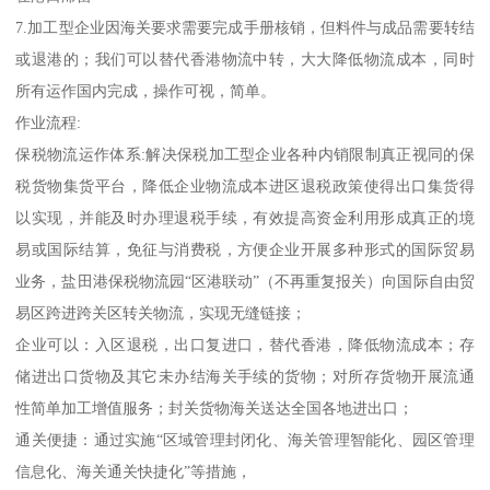
7.加工型企业因海关要求需要完成手册核销，但料件与成品需要转结
或退港的；我们可以替代香港物流中转，大大降低物流成本，同时
所有运作国内完成，操作可视，简单。
作业流程:
保税物流运作体系:解决保税加工型企业各种内销限制真正视同的保
税货物集货平台，降低企业物流成本进区退税政策使得出口集货得
以实现，并能及时办理退税手续，有效提高资金利用形成真正的境
易或国际结算，免征与消费税，方便企业开展多种形式的国际贸易
业务，盐田港保税物流园“区港联动”（不再重复报关）向国际自由贸
易区跨进跨关区转关物流，实现无缝链接；
企业可以：入区退税，出口复进口，替代香港，降低物流成本；存
储进出口货物及其它未办结海关手续的货物；对所存货物开展流通
性简单加工增值服务；封关货物海关送达全国各地进出口；
通关便捷：通过实施“区域管理封闭化、海关管理智能化、园区管理
信息化、海关通关快捷化”等措施，