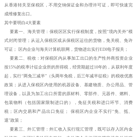
从香港转关至保税区，不用交纳保证金和办理许可证，即可快速完
成维修复出口。
其中要明白4大要素
要素一、海关管理：保税区区实行保税制度，按照“境内关外”模
式封闭管理；从运入保税区或从保税区运往的货物，免关税、免许
可证； 区内企业与海关计算机联网，货物进出实行EDI电子报关；
要素二、税收：对保税区内从事加工出口的生产性外商投资企业
按15%的税率计征企业所的所得税，经营期超过10年的，从获利年度
起，实行“两免三减半”（头两年免税，后三年减半征税）的税收优惠
政策；从进入保税区内使用的机器设备、基建物质、办公用品、管
理设备，以及为加工出口所需的原材料、零部件、元器件、燃料、
包装物料（包括国家限制进口的），免征关税和进口环节、消费
税；区内交易和产品出口免征； 保税区内企业不实行“免、抵、
退”政策；
要素三、外汇管理：外汇收入实行现汇管理，既可以存入区内金