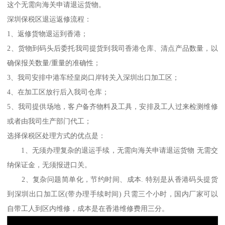
这个无需向海关申请退运货物。
深圳保税区退运返修流程：
1、返修货物退运到香港；
2、货物到码头后委托我司提货到我司香港仓库、清点产品数量，以
确保报关数量/重量的准确性；
3、我司安排中港车经皇岗口岸转关入深圳出口加工区；
4、在加工区放行后入我司仓库；
5、我司提供场地，客户备齐物料及工具，安排及工人过来检测维修
或者由我司生产部门代工；
选择保税区处理方式的优点是：
1、无须办理复杂的退运手续，无需向海关申请退运货物 无需交
纳保证金，无须报进口关。
2、复杂问题简单化，节约时间、成本. 特别是从香港码头提货
到深圳出口加工区(带办理手续时间) 只需三个小时，国内厂家可以
自带工人到区内维修，成本是在香港维修费用三分。