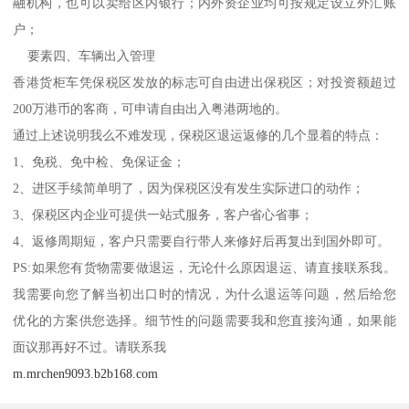
融机构，也可以卖给区内银行；内外资企业均可按规定设立外汇账
户；
要素四、车辆出入管理
香港货柜车凭保税区发放的标志可自由进出保税区；对投资额超过
200万港币的客商，可申请自由出入粤港两地的。
通过上述说明我么不难发现，保税区退运返修的几个显着的特点：
1、免税、免中检、免保证金；
2、进区手续简单明了，因为保税区没有发生实际进口的动作；
3、保税区内企业可提供一站式服务，客户省心省事；
4、返修周期短，客户只需要自行带人来修好后再复出到国外即可。
PS:如果您有货物需要做退运，无论什么原因退运、请直接联系我。
我需要向您了解当初出口时的情况，为什么退运等问题，然后给您
优化的方案供您选择。细节性的问题需要我和您直接沟通，如果能
面议那再好不过。请联系我
m.mrchen9093.b2b168.com