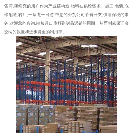
售商,和终究的用户作为产业链构造,物料在供给链条。加工,包装,仓
储配送,转厂,一条龙一日游,帮您的外贸公司节省开支,供给保税的事
务.欢迎您的咨询.缩短进口质料到制品返销的周期，从而削减保证金
交纳的数量和进步资金的利用率。