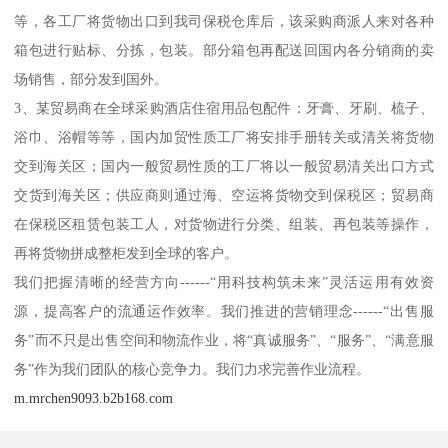
等，各工厂将货物出口到我司保税仓库后，该采购商派人来对各种
箱包进行贴标、分拣，包装。部分箱包再配送回国内各分销商的卖
场销售，部分发到国外。
3、某贸易商在全球采购酒店住宿用品包配件：牙膏、牙刷、梳子、
浴巾、浴帽等等，国内加贸性质工厂将安排手册转关或清关将货物
交到海关区；国内一般贸易性质的工厂将以一般贸易清关出口方式
交货到海关区；供应商则通过海、空运将货物交到保税区；贸易商
在保税区租赁包装工人，对货物进行分类、组装、再包装等操作，
再将货物拼成整柜发到全球的客户。
我们把握清晰的经营方向------“用科技构筑未来”灵活运用有效资
源，提高客户的流通运作效率。我们推进的营销理念------“出售服
务”而不只是出售空间和物流作业，将“真诚服务”、“服务”、“满意服
务”作为我们团队的核心竞争力。我们力求完善作业流程。
m.mrchen9093.b2b168.com