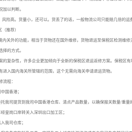
况加以判断。
修。风险高。货量小，还可以。货丢了的话，一般物流公司只能赔几倍的运
区（推荐）
内关外的功能，相当于货物还在国外维修，货物退运至保税区检测维修
会选择的方式。
案的复杂性，许多企业更加倾向于全新的保税区退运返修方案。保税区有
有进入国内海关所管辖的范围，这个无需向海关申请退运货物。
修流程：
到中国香港；
委托我司提货到我司中国香港仓库、清点产品数量，以确保报关数量/重量
车经皇岗口岸转关入深圳出口加工区；
后入我司仓库；