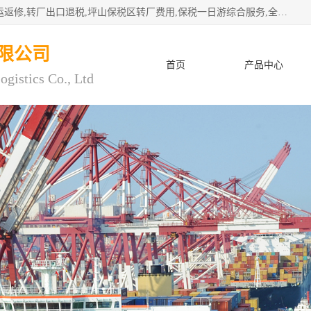
深圳市子扬国际物流有限公司专注深圳保税区转厂,保税区退运返修,转厂出口退税,坪山保税区转厂费用,保税一日游综合服务,全程托管，公司是严格按照“专业化定位、综合化经营、差异化发展”的经营思路建立的现代第三方物流，在通关业务、保税区仓储、退运返修、供应链金融方面具有较强的竞争优势。公司秉承“高效专业、服务客户、创新发展”的经营理念，已发展成为国内外知名企业的战略合作商。
限公司
首页
产品中心
ogistics Co., Ltd