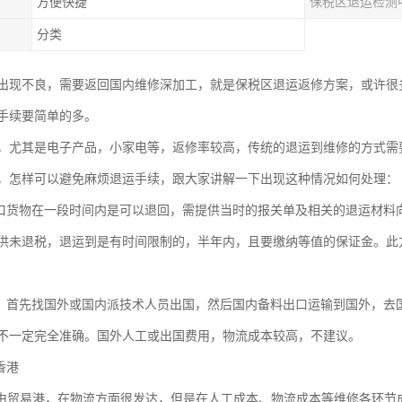
方便快捷
保税区退运检测
分类
出现不良，需要返回国内维修深加工，就是保税区退运返修方案，或许很
手续要简单的多。
，尤其是电子产品，小家电等，返修率较高，传统的退运到维修的方式需
，怎样可以避免麻烦退运手续，跟大家讲解一下出现这种情况如何处理：
出口货物在一段时间内是可以退回，需提供当时的报关单及相关的退运材料
供未退税，退运到是有时间限制的，半年内，且要缴纳等值的保证金。此
修。首先找国外或国内派技术人员出国，然后国内备料出口运输到国外，去
不一定完全准确。国外人工或出国费用，物流成本较高，不建议。
香港
贸易港，在物流方面很发达，但是在人工成本、物流成本等维修各环节