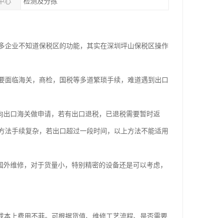
中心
检测及分拣
多企业不知道保税区的功能，其实在深圳坪山保税区操作
要面临海关，商检，国税等多道繁琐手续，难道遇到出口
向出口海关做申请，若有出口退税，已退税需要暂时返
方法手续复杂，若出口超过一段时间，以上方法不能适用
国外维修，对于货量小，特别精密的设备还是可以考虑，
成本上费用不菲。可根据货值、维修工艺流程、是否需要