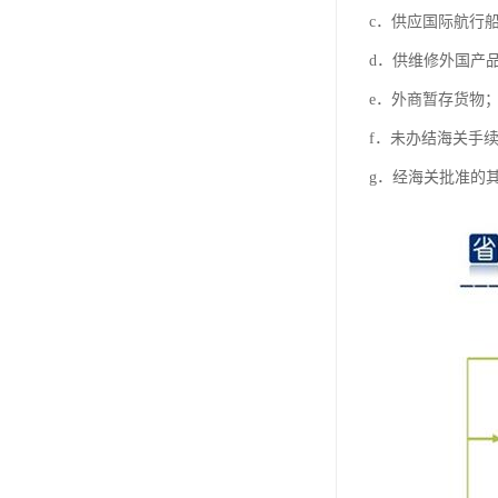
c．供应国际航行
d．供维修外国产
e．外商暂存货物
f．未办结海关手
g．经海关批准的