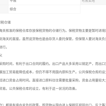
不限
可售卖地
综合
保税仓储
海关核准的保税仓库存放保税货物的仓储行为。保税货物主要是暂时进境
到海关的直接，虽然说货物也是由存货人委托保管，但保管人要对海关负
进行。
义
采购时间，有利于出口合同的履约。出口产品大多采用以销定产，而出口
展加工贸易能降低成本，但仍不得不用国内原料生产。公共保税仓库的设
短进口资金占用时间。直接进口原料往往需要批量采购，资金占用量较大
贸易。公共保税仓库的设立，有利于这一状况的改善。
仓）都是有境内关外的政策，即货物从国内进入保税区视同出口，反之等