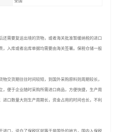
全国
后还需要复运出境的货物，或者海关批准暂缓纳税的进口
责，入库或者出库单据均需要由海关签署。保税仓储一般
货物交货期往往时间较短，到国外采购原料则周期较长，
立，便于企业随时采购所需进口商品，方便快捷，生产周
；进口数量大则生产周期长，资金占用的时间也长，不利
于进口，说白了保税区就等于是国外的地方，国内入保税