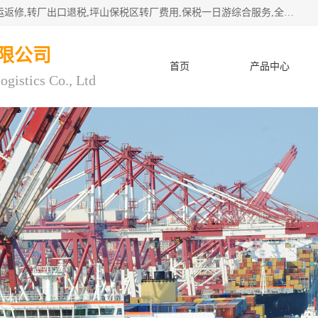
深圳市子扬国际物流有限公司专注深圳保税区转厂,保税区退运返修,转厂出口退税,坪山保税区转厂费用,保税一日游综合服务,全程托管，公司是严格按照“专业化定位、综合化经营、差异化发展”的经营思路建立的现代第三方物流，在通关业务、保税区仓储、退运返修、供应链金融方面具有较强的竞争优势。公司秉承“高效专业、服务客户、创新发展”的经营理念，已发展成为国内外知名企业的战略合作商。
限公司
首页
产品中心
ogistics Co., Ltd