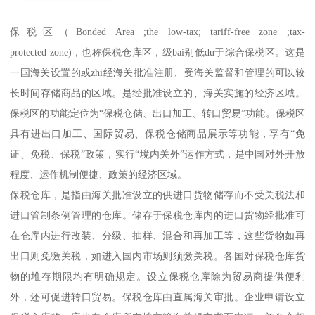
保税区（Bonded Area ;the low-tax; tariff-free zone ;tax-
protected zone)，也称保税仓库区，级bai别低du于综合保税区。这是
一国海关设置的或zhi经海关批准注册、受海关监督和管理的可以较
长时间存储商品的区域。是经批准设立的、海关实施的经济区域。
保税区的功能定位为“保税仓储、出口加工、转口贸易”功能。保税区
具有进出口加工、国际贸易、保税仓储商品展示等功能，享有“免
证、免税、保税”政策，实行“境内关外”运作方式，是中国对外开放
程度、运作机制便捷、政策的经济区域。
保税仓库，是指由海关批准设立的供进口货物储存而不受关税法和
进口管制条例管理的仓库。储存于保税仓库内的进口货物经批准可
在仓库内进行改装、分级、抽样、混合和再加工等，这些货物如再
出口则免缴关税，如进入国内市场则须缴关税。各国对保税仓库货
物的堆存期限均有明确规定。设立保税仓库除为贸易商提供便利
外，还可促进转口贸易。保税仓库由直属海关审批。企业申请设立