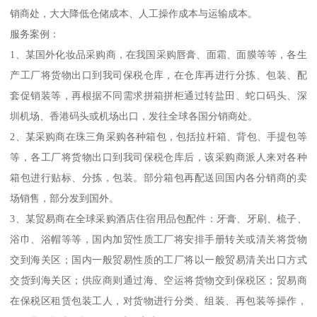
销商处，大大降低仓储成本、人工操作成本与运输成本。
服务案例：
1、某国外化妆品采购商，在我国采购唇膏、面霜、面膜等等，各生
产工厂将货物出口到我司保税仓库，在仓库再进行分拣、包装、配
套促销装等，再根据不同需求拼箱拼柜通过转盐田、蛇口码头、深
圳机场、香港码头或机场出口，发往全球各国分销商处。
2、某采购商在珠三角采购各种箱包，包括拉杆箱、背包、手提包等
等，各工厂将货物出口到我司保税仓库后，该采购商派人来对各种
箱包进行贴标、分拣，包装。部分箱包再配送回国内各分销商的卖
场销售，部分发到国外。
3、某贸易商在全球采购酒店住宿用品包配件：牙膏、牙刷、梳子、
浴巾、浴帽等等，国内加贸性质工厂将安排手册转关或清关将货物
交到海关区；国内一般贸易性质的工厂将以一般贸易清关出口方式
交货到海关区；供应商则通过海、空运将货物交到保税区；贸易商
在保税区租赁包装工人，对货物进行分类、组装、再包装等操作，