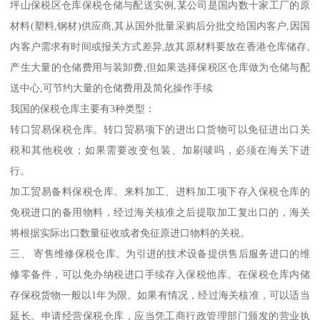
坪山保税区仓库保税仓储与配送实例,某公司是国内数十家工厂的原
材料(塑料,钢材)供应商,其从国外批量采购后分批交给国内客户,因国
内客户需求有时间或报关方式差异,故其原材料要放在香港仓库储存,
产生大量的仓储费用与装卸费,但如果选择保税区仓库做为仓储与配
送中心,可节约大量的仓储费用及简化操作手续
我国的保税仓库主要有3种类型：
转口贸易保税仓库。转口贸易项下的进出口货物可以免征进出口关
税和其他税收；如果需要改变包装、加刷唛吗，必须在海关下进
行。
加工贸易备料保税仓库。来料加工、进料加工项下存入保税仓库的
免税进口的备用物料，经过海关核准之后提取加工复出口的，海关
将根据实际出口数量征收或者免征原进口物料的关税。
三、 寄售维修保税仓库。为引进的技术设备提供售后服务进口的维
修零备件，可以免办纳税进口手续存入保税他库。在保税仓库内储
存保税货物一般以1年为限。如果有情况，经过海关核准，可以适当
延长。申请经营保税仓库，应当凭工商行政管理部门颁发的营业执