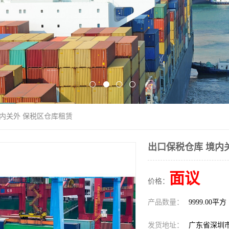
境内关外 保税区仓库租赁
出口保税仓库 境内
面议
价格：
产品数量：
9999.00平方
发货地址：
广东省深圳