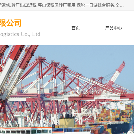
深圳市子扬国际物流有限公司专注深圳保税区转厂,保税区退运返修,转厂出口退税,坪山保税区转厂费用,保税一日游综合服务,全程托管，公司是严格按照“专业化定位、综合化经营、差异化发展”的经营思路建立的现代第三方物流，在通关业务、保税区仓储、退运返修、供应链金融方面具有较强的竞争优势。公司秉承“高效专业、服务客户、创新发展”的经营理念，已发展成为国内外知名企业的战略合作商。
限公司
首页
产品中心
ogistics Co., Ltd