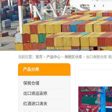
当前位置：
首页
>
产品中心
>
保税区仓库
> 出口保税仓库 
产品分类
保税仓储
出口退运返修
红酒进口清关