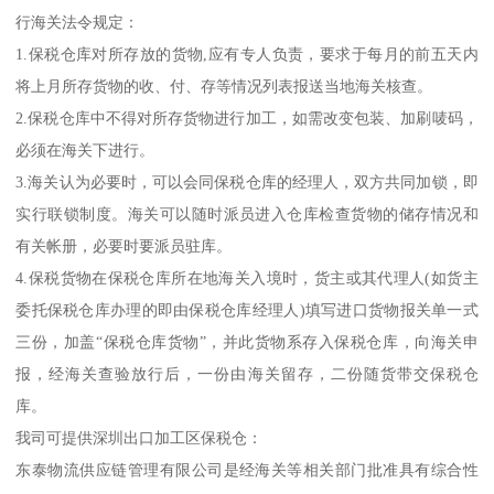
行海关法令规定：
1.保税仓库对所存放的货物,应有专人负责，要求于每月的前五天内
将上月所存货物的收、付、存等情况列表报送当地海关核查。
2.保税仓库中不得对所存货物进行加工，如需改变包装、加刷唛码，
必须在海关下进行。
3.海关认为必要时，可以会同保税仓库的经理人，双方共同加锁，即
实行联锁制度。海关可以随时派员进入仓库检查货物的储存情况和
有关帐册，必要时要派员驻库。
4.保税货物在保税仓库所在地海关入境时，货主或其代理人(如货主
委托保税仓库办理的即由保税仓库经理人)填写进口货物报关单一式
三份，加盖“保税仓库货物”，并此货物系存入保税仓库，向海关申
报，经海关查验放行后，一份由海关留存，二份随货带交保税仓
库。
我司可提供深圳出口加工区保税仓：
东泰物流供应链管理有限公司是经海关等相关部门批准具有综合性