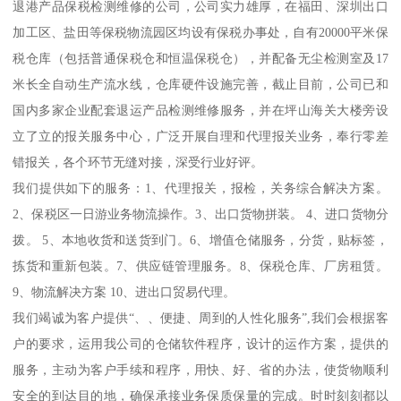
退港产品保税检测维修的公司，公司实力雄厚，在福田、深圳出口
加工区、盐田等保税物流园区均设有保税办事处，自有20000平米保
税仓库（包括普通保税仓和恒温保税仓），并配备无尘检测室及17
米长全自动生产流水线，仓库硬件设施完善，截止目前，公司已和
国内多家企业配套退运产品检测维修服务，并在坪山海关大楼旁设
立了立的报关服务中心，广泛开展自理和代理报关业务，奉行零差
错报关，各个环节无缝对接，深受行业好评。
我们提供如下的服务：1、代理报关，报检，关务综合解决方案。
2、保税区一日游业务物流操作。3、出口货物拼装。 4、进口货物分
拨。 5、本地收货和送货到门。6、增值仓储服务，分货，贴标签，
拣货和重新包装。7、供应链管理服务。8、保税仓库、厂房租赁。
9、物流解决方案 10、进出口贸易代理。
我们竭诚为客户提供“、、便捷、周到的人性化服务”,我们会根据客
户的要求，运用我公司的仓储软件程序，设计的运作方案，提供的
服务，主动为客户手续和程序，用快、好、省的办法，使货物顺利
安全的到达目的地，确保承接业务保质保量的完成。时时刻刻都以