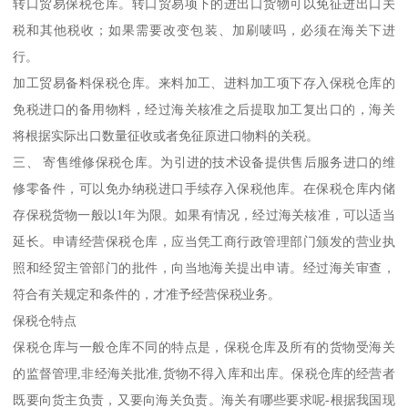
转口贸易保税仓库。转口贸易项下的进出口货物可以免征进出口关
税和其他税收；如果需要改变包装、加刷唛吗，必须在海关下进
行。
加工贸易备料保税仓库。来料加工、进料加工项下存入保税仓库的
免税进口的备用物料，经过海关核准之后提取加工复出口的，海关
将根据实际出口数量征收或者免征原进口物料的关税。
三、 寄售维修保税仓库。为引进的技术设备提供售后服务进口的维
修零备件，可以免办纳税进口手续存入保税他库。在保税仓库内储
存保税货物一般以1年为限。如果有情况，经过海关核准，可以适当
延长。申请经营保税仓库，应当凭工商行政管理部门颁发的营业执
照和经贸主管部门的批件，向当地海关提出申请。经过海关审查，
符合有关规定和条件的，才准予经营保税业务。
保税仓特点
保税仓库与一般仓库不同的特点是，保税仓库及所有的货物受海关
的监督管理,非经海关批准,货物不得入库和出库。保税仓库的经营者
既要向货主负责，又要向海关负责。海关有哪些要求呢-根据我国现