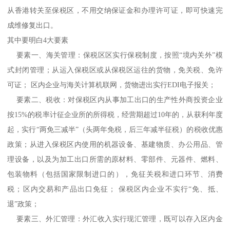
从香港转关至保税区，不用交纳保证金和办理许可证，即可快速完
成维修复出口。
其中要明白4大要素
要素一、海关管理：保税区区实行保税制度，按照“境内关外”模
式封闭管理；从运入保税区或从保税区运往的货物，免关税、免许
可证； 区内企业与海关计算机联网，货物进出实行EDI电子报关；
要素二、税收：对保税区内从事加工出口的生产性外商投资企业
按15%的税率计征企业所的所得税，经营期超过10年的，从获利年度
起，实行“两免三减半”（头两年免税，后三年减半征税）的税收优惠
政策；从进入保税区内使用的机器设备、基建物质、办公用品、管
理设备，以及为加工出口所需的原材料、零部件、元器件、燃料、
包装物料（包括国家限制进口的），免征关税和进口环节、消费
税；区内交易和产品出口免征； 保税区内企业不实行“免、抵、
退”政策；
要素三、外汇管理：外汇收入实行现汇管理，既可以存入区内金