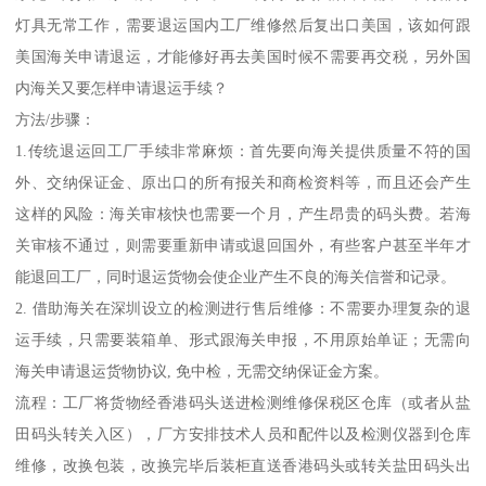
灯具无常工作，需要退运国内工厂维修然后复出口美国，该如何跟
美国海关申请退运，才能修好再去美国时候不需要再交税，另外国
内海关又要怎样申请退运手续？
方法/步骤：
1.传统退运回工厂手续非常麻烦：首先要向海关提供质量不符的国
外、交纳保证金、原出口的所有报关和商检资料等，而且还会产生
这样的风险：海关审核快也需要一个月，产生昂贵的码头费。若海
关审核不通过，则需要重新申请或退回国外，有些客户甚至半年才
能退回工厂，同时退运货物会使企业产生不良的海关信誉和记录。
2. 借助海关在深圳设立的检测进行售后维修：不需要办理复杂的退
运手续，只需要装箱单、形式跟海关申报，不用原始单证；无需向
海关申请退运货物协议, 免中检，无需交纳保证金方案。
流程：工厂将货物经香港码头送进检测维修保税区仓库（或者从盐
田码头转关入区），厂方安排技术人员和配件以及检测仪器到仓库
维修，改换包装，改换完毕后装柜直送香港码头或转关盐田码头出