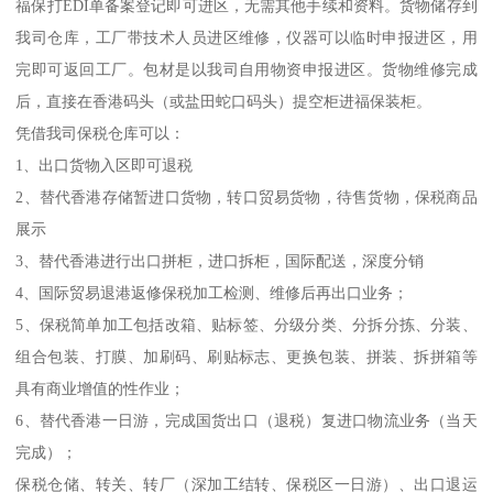
福保打EDI单备案登记即可进区，无需其他手续和资料。货物储存到
我司仓库，工厂带技术人员进区维修，仪器可以临时申报进区，用
完即可返回工厂。包材是以我司自用物资申报进区。货物维修完成
后，直接在香港码头（或盐田蛇口码头）提空柜进福保装柜。
凭借我司保税仓库可以：
1、出口货物入区即可退税
2、替代香港存储暂进口货物，转口贸易货物，待售货物，保税商品
展示
3、替代香港进行出口拼柜，进口拆柜，国际配送，深度分销
4、国际贸易退港返修保税加工检测、维修后再出口业务；
5、保税简单加工包括改箱、贴标签、分级分类、分拆分拣、分装、
组合包装、打膜、加刷码、刷贴标志、更换包装、拼装、拆拼箱等
具有商业增值的性作业；
6、替代香港一日游，完成国货出口（退税）复进口物流业务（当天
完成）；
保税仓储、转关、转厂（深加工结转、保税区一日游）、出口退运