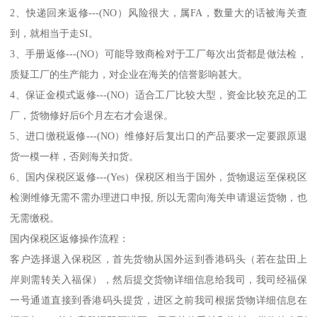
2、快递回来返修---(NO）风险很大，属FA，数量大的话被海关查
到，就相当于走SI。
3、手册返修---(NO）可能导致商检对于工厂每次出货都是做法检，
质疑工厂的生产能力，对企业在海关的信誉影响甚大。
4、保证金模式返修---(NO）适合工厂比较大型，资金比较充足的工
厂，货物修好后6个月左右才会退保。
5、进口缴税返修---(NO）维修好后复出口的产品要求一定要跟原退
货一模一样，否则海关扣货。
6、国内保税区返修---(Yes）保税区相当于国外，货物退运至保税区
检测维修无需不需办理进口申报, 所以无需向海关申请退运货物，也
无需缴税。
国内保税区返修操作流程：
客户选择退入保税区，首先货物从国外运到香港码头（若在盐田上
岸则需转关入福保），然后提交货物详细信息给我司，我司经福保
一号通道直接到香港码头提货，进区之前我司根据货物详细信息在