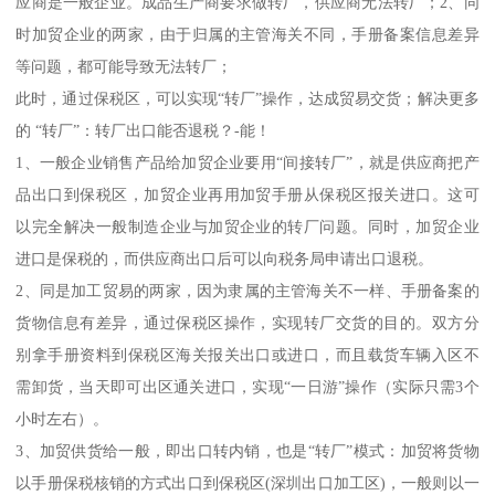
应商是一般企业。成品生产商要求做转厂，供应商无法转厂；2、同
时加贸企业的两家，由于归属的主管海关不同，手册备案信息差异
等问题，都可能导致无法转厂；
此时，通过保税区，可以实现“转厂”操作，达成贸易交货；解决更多
的 “转厂”：转厂出口能否退税？-能！
1、一般企业销售产品给加贸企业要用“间接转厂”，就是供应商把产
品出口到保税区，加贸企业再用加贸手册从保税区报关进口。这可
以完全解决一般制造企业与加贸企业的转厂问题。同时，加贸企业
进口是保税的，而供应商出口后可以向税务局申请出口退税。
2、同是加工贸易的两家，因为隶属的主管海关不一样、手册备案的
货物信息有差异，通过保税区操作，实现转厂交货的目的。双方分
别拿手册资料到保税区海关报关出口或进口，而且载货车辆入区不
需卸货，当天即可出区通关进口，实现“一日游”操作（实际只需3个
小时左右）。
3、加贸供货给一般，即出口转内销，也是“转厂”模式：加贸将货物
以手册保税核销的方式出口到保税区(深圳出口加工区)，一般则以一