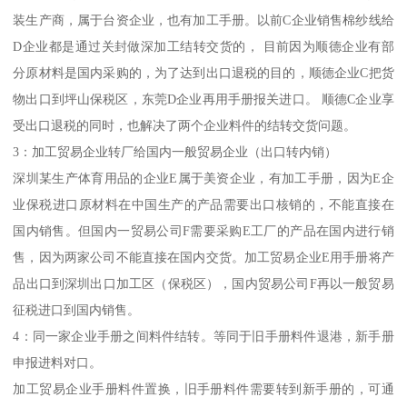
装生产商，属于台资企业，也有加工手册。以前C企业销售棉纱线给
D企业都是通过关封做深加工结转交货的， 目前因为顺德企业有部
分原材料是国内采购的，为了达到出口退税的目的，顺德企业C把货
物出口到坪山保税区，东莞D企业再用手册报关进口。 顺德C企业享
受出口退税的同时，也解决了两个企业料件的结转交货问题。
3：加工贸易企业转厂给国内一般贸易企业（出口转内销）
深圳某生产体育用品的企业E属于美资企业，有加工手册，因为E企
业保税进口原材料在中国生产的产品需要出口核销的，不能直接在
国内销售。但国内一贸易公司F需要采购E工厂的产品在国内进行销
售，因为两家公司不能直接在国内交货。加工贸易企业E用手册将产
品出口到深圳出口加工区（保税区），国内贸易公司F再以一般贸易
征税进口到国内销售。
4：同一家企业手册之间料件结转。等同于旧手册料件退港，新手册
申报进料对口。
加工贸易企业手册料件置换，旧手册料件需要转到新手册的，可通