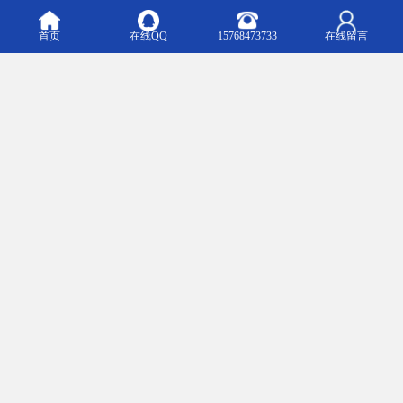
首页
在线QQ
15768473733
在线留言
便利的海陆空交通资源，开放的自由贸易政策，曾经一度让香港成
为很多跨国贸易的HUB仓基地，林林总总的各式仓库遍布香港的大
街小巷，仓储物流行业创造的产值是香港成为“四小龙”不可忽视的动
力。然而，几度春秋交替，随着政策的落实，国家高度重视深圳市
的贸易和物流行业发展，在深圳多个地理位置优越的区域设立多个
具有保税功能的区域（如坪山加工区、福田保税区），同时大力发
展港口和机场交通，在保税区域形成了海、陆、空三维一体的立体
交通网络，吸引了越来越多的跨国贸易企业在深圳的保税区域投资
设立HUB仓。 深圳保税区域更丰富的仓库资源，更的仓储设施，也
在不断地吸引部分跨贸易企业将原来设立在香港的HUB仓转移到深
圳保税区域来。
我们秉承“、服务客户、创新发展”的经营理念，坚持以客户为中心，