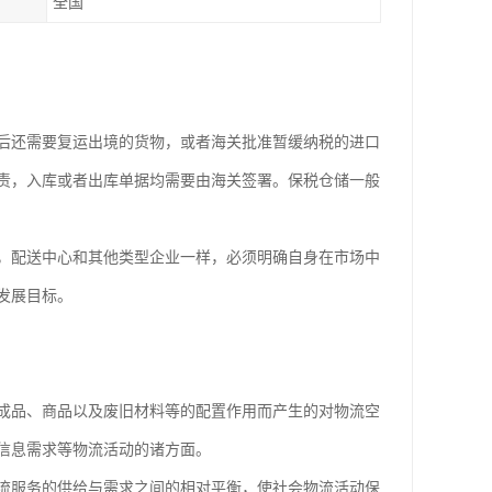
全国
后还需要复运出境的货物，或者海关批准暂缓纳税的进口
责，入库或者出库单据均需要由海关签署。保税仓储一般
，配送中心和其他类型企业一样，必须明确自身在市场中
发展目标。
品、商品以及废旧材料等的配置作用而产生的对物流空
信息需求等物流活动的诸方面。
服务的供给与需求之间的相对平衡，使社会物流活动保