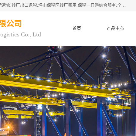
深圳市子扬国际物流有限公司专注深圳保税区转厂,保税区退运返修,转厂出口退税,坪山保税区转厂费用,保税一日游综合服务,全程托管，公司是严格按照“专业化定位、综合化经营、差异化发展”的经营思路建立的现代第三方物流，在通关业务、保税区仓储、退运返修、供应链金融方面具有较强的竞争优势。公司秉承“高效专业、服务客户、创新发展”的经营理念，已发展成为国内外知名企业的战略合作商。
限公司
首页
产品中心
ogistics Co., Ltd