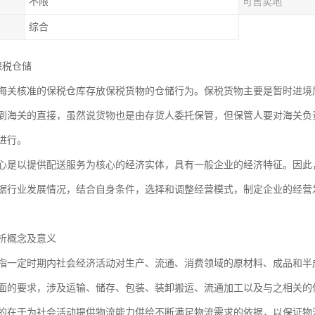
不限
可售卖地
综合
保税仓储
海关核准的保税仓库存放保税货物的仓储行为。保税货物主要是暂时进境
到海关的直接，虽然说货物也是由存货人委托保管，但保管人要对海关负
进行。
心是以提供配送服务为核心的经济实体，具有一般企业的经济特征。因此
据行业发展情况，结合自身条件，选择和调整经营模式，制定企业的经营
析概念及意义
定时期内社会经济活动对生产、流通、消费领域的原材料、成品和半成
面的要求，涉及运输、储存、包装、装卸搬运、流通加工以及与之相关的
于为社会活动提供物流能力供给不断满足物流需求的依据，以保证物流