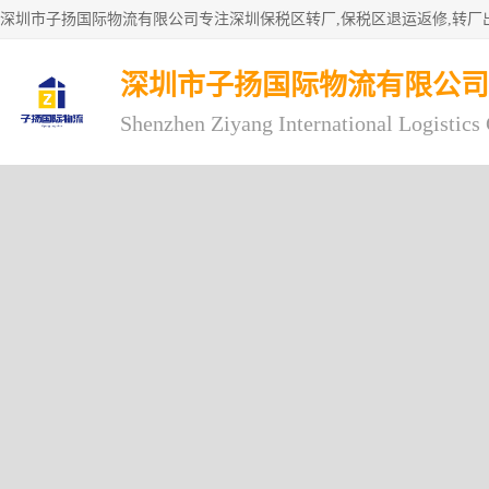
深圳市子扬国际物流有限公司
Shenzhen Ziyang International Logistics 