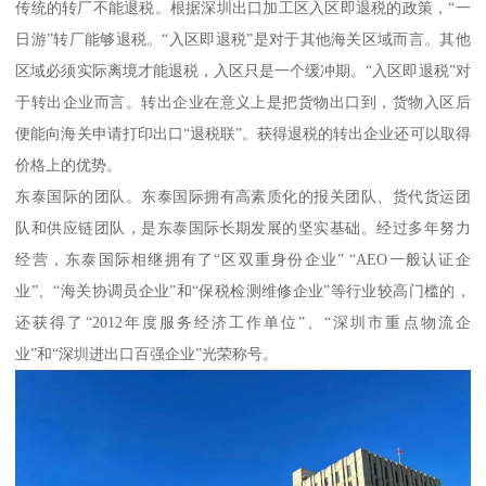
传统的转厂不能退税。根据深圳出口加工区入区即退税的政策，“一
日游”转厂能够退税。“入区即退税”是对于其他海关区域而言。其他
区域必须实际离境才能退税，入区只是一个缓冲期。“入区即退税”对
于转出企业而言。转出企业在意义上是把货物出口到，货物入区后
便能向海关申请打印出口“退税联”。获得退税的转出企业还可以取得
价格上的优势。
东泰国际的团队。东泰国际拥有高素质化的报关团队、货代货运团
队和供应链团队，是东泰国际长期发展的坚实基础。经过多年努力
经营，东泰国际相继拥有了“区双重身份企业” “AEO一般认证企
业”、“海关协调员企业”和“保税检测维修企业”等行业较高门槛的，
还获得了“2012年度服务经济工作单位”、“深圳市重点物流企
业”和“深圳进出口百强企业”光荣称号。