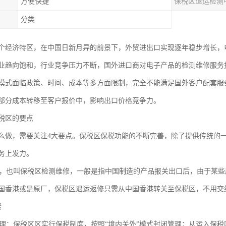
方便快捷
保税区退运检测
分类
个经济特区，在中国日新月异的前景下，外贸进出口实现逐年稳步增长，电
业趋向饱和，行业竞争压力不断，国外进口商对电子产品的检测维修服务
模式面临政策、时间、成本等多方面限制，完全不能满足国外客户配套服
部分成本转移至客户报价中，影响出口价格竞争力。
税区的要点
么做，需要关注4大要点。保税区保税功能的不断完善，除了提供传统的
务上发力。
也叫保税区检测维修，一般是指中国制造的产品报关出口后，由于某些
国香港或是原厂，保税区退运返修只需从中国香港转关至保税区，不用交
素
：保税区区实行保税制度，按照“境内关外”模式封闭管理；从运入保税