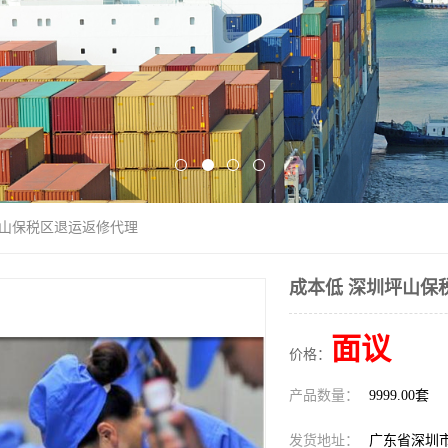
坪山保税区退运返修代理
成本低 深圳坪山保
面议
价格：
产品数量：
9999.00套
发货地址：
广东省深圳