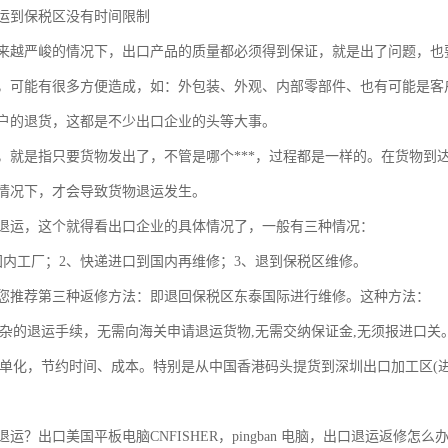
到保税区没有时间限制
严峻的情况下，出口产品的质量都必须得到保证，就是出了问题，也要
，可能有很多方便造成，如：外包装、外观、内部零部件、也有可能是客
户的退货，这都是不少出口企业的头等大事。
是指只要货物发出了，不管是哪个***，过程都是一样的。在货物到达
情况下，才会导致货物退运发生。
运，这个就得看出口企业的具体情况了，一般有三种情况：
工厂；2、快递进口到国内再维修；3、退到保税区维修。
推荐第三种返修方法：即退回保税区东泰国际进行维修。这种方法：
杂的退运手续，无需向海关申请退运货物,无需交纳保证金,无须报进口关
单化，节约时间、成本。特别是从中国香港码头提货到深圳出口加工区(进区
出口美国平板电脑CNFISHER，pingban 电脑，出口退运返修