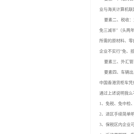
业与海关计算机联
要素二、税收：对
免三减半”（头两
所需的原材料、零
企业不实行“免、
要素三、外汇管理
要素四、车辆出
中国香港货柜车凭
通过上述说明我么
1、免税、免中检
2、进区手续简单
3、保税区内企业