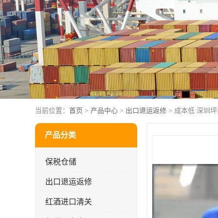
当前位置：
首页
>
产品中心
>
出口退运返修
> 成本低 深圳
产品分类
保税仓储
出口退运返修
红酒进口清关