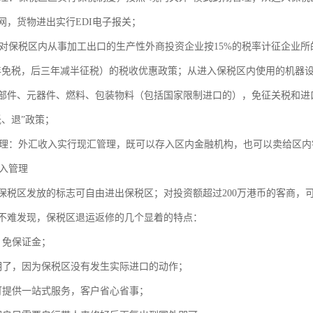
网，货物进出实行EDI电子报关；
保税区内从事加工出口的生产性外商投资企业按15%的税率计征企业所的
年免税，后三年减半征税）的税收优惠政策；从进入保税区内使用的机器
部件、元器件、燃料、包装物料（包括国家限制进口的），免征关税和进
抵、退”政策；
：外汇收入实行现汇管理，既可以存入区内金融机构，也可以卖给区内
入管理
保税区发放的标志可自由进出保税区；对投资额超过200万港币的客商，
不难发现，保税区退运返修的几个显着的特点：
、免保证金；
明了，因为保税区没有发生实际进口的动作；
可提供一站式服务，客户省心省事；