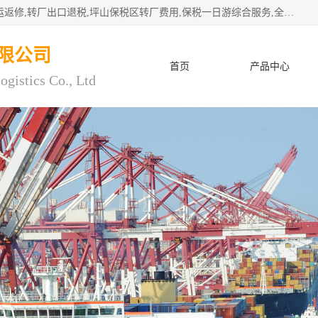
深圳市子扬国际物流有限公司专注深圳保税区转厂,保税区退运返修,转厂出口退税,坪山保税区转厂费用,保税一日游综合服务,全程托管，公司是严格按照“专业化定位、综合化经营、差异化发展”的经营思路建立的现代第三方物流，在通关业务、保税区仓储、退运返修、供应链金融方面具有较强的竞争优势。公司秉承“高效专业、服务客户、创新发展”的经营理念，已发展成为国内外知名企业的战略合作商。
限公司
首页
产品中心
ogistics Co., Ltd