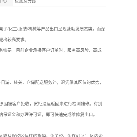
中心
检测及分拣
子/化工/服装/机械等产品出口呈现蓬勃发展态势。而深
提出较高要求。
务需要。目前企业承接客户订单时，服务高风险、高成
一日游、转关、仓储配送服务外，退凭借其区位的优势，
原因被客户拒收，货柜退运返回来进行检测维修。有别
纳保证金和办理许可证，即可快速完成维修复出口。
区或从保税区运往的货物，免关税、免许可证； 区内企