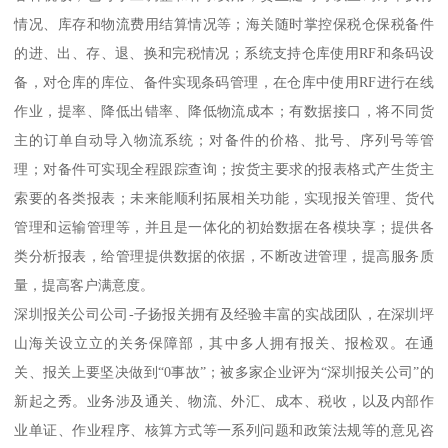
情况、库存和物流费用结算情况等；海关随时掌控保税仓保税备件
的进、出、存、退、换和完税情况；系统支持仓库使用RF和条码设
备，对仓库的库位、备件实现条码管理，在仓库中使用RF进行在线
作业，提率、降低出错率、降低物流成本；有数据接口，将不同货
主的订单自动导入物流系统；对备件的价格、批号、序列号等管
理；对备件可实现全程跟踪查询；按货主要求的报表格式产生货主
索要的各类报表；未来能顺利拓展相关功能，实现报关管理、货代
管理和运输管理等，并且是一体化的初始数据在各模块享；提供各
类分析报表，给管理提供数据的依据，不断改进管理，提高服务质
量，提高客户满意度。
深圳报关公司公司-子扬报关拥有及经验丰富的实战团队，在深圳坪
山海关设立立的关务保障部，其中多人拥有报关、报检双。在通
关、报关上要坚决做到“0事故”；被多家企业评为“深圳报关公司”的
新起之秀。业务涉及通关、物流、外汇、成本、税收，以及内部作
业单证、作业程序、核算方式等一系列问题和政策法规等的意见咨