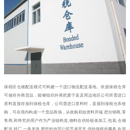
保税区仓储配送模式可构建一个进口物流配送基地。依据保税仓库
可储存外商货品，能够组织外商把肃宁县及周边地区公司所需进口
质料直接存放到保税仓库，公司需进口质料时，直接到保税仓库收
购，可在境内构成一个货品商场，从收购初始资料开端.把分销商,零
售商,和终究的用户作为产业链构造,物料在供给链条加工,包装,仓储
配送,转厂,一条龙游,帮您的外贸公司节省开支,供给保税的事务.欢迎