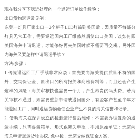
现在我分享下我近处理的一个退运订单操作经验：
出口货物退运常见例：
东莞一灯具厂家出口一2个柜子LED灯筒到美国后，因质量不符部分
灯具无常工作，需要退运国内工厂维修然后复出口美国，该如何跟
美国海关申请退运，才能修好再去美国时候不需要再交税，另外国
内海关又要怎样申请退运手续？
方法/步骤：
1.传统退运回工厂手续非常麻烦：首先要向海关提供质量不符的国
外、交纳保证金、原出口的所有报关和商检资料等，而且还会产生
这样的风险：海关审核快也需要一个月，产生昂贵的码头费。若海
关审核不通过，则需要重新申请或退回国外，有些客户甚至半年才
能退回工厂，同时退运货物会使企业产生不良的海关信誉和记录。
2. 借助海关在深圳设立的检测进行售后维修：不需要办理复杂的退
运手续，只需要装箱单、形式跟海关申报，不用原始单证；无需向
海关申请退运货物协议, 免中检，无需交纳保证金方案。