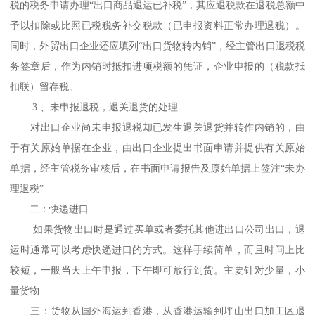
税的税务申请办理“出口商品退运已补税”，其应退税款在退税总额中
予以扣除或比照已税税务补交税款（已申报资料正常办理退税）。
同时，外贸出口企业还应填列“出口货物转内销”，经主管出口退税税
务签章后，作为内销时抵扣进项税额的凭证，企业申报的（税款抵
扣联）留存税。
3.、未申报退税，退关退货的处理
对出口企业尚未申报退税却已发生退关退货并转作内销的，由
于有关原始单据在企业，由出口企业提出书面申请并提供有关原始
单据，经主管税务审核后，在书面申请报告及原始单据上签注“未办
理退税”
二：快递进口
如果货物出口时是通过买单或者委托其他进出口公司出口，退
运时通常可以考虑快递进口的方式。这样手续简单，而且时间上比
较短，一般当天上午申报，下午即可放行到货。主要针对少量，小
量货物
三：货物从国外海运到香港，从香港运输到坪山出口加工区退