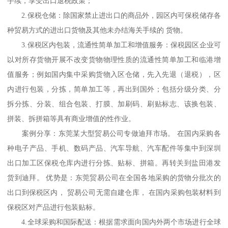
手续，享受出口退税政策；
2.保税仓储：除国家禁止进出口的商品外，园区内可保税储存各
种贸易方式的进出口货物及其他未办结海关手续的 货物。
3.保税区内包装，流通性简单加工和增值服务：保税园区企业可
以对所存货物开展不改变货物物理性质的流通性简单加工和临港增
值服务；例如国内集中采购货物入区仓储，先入先退（退税），区
内进行包装，分拣，简单加工等，再出到国外；包括分级分类、分
拆分拣、分装、组合包装、打膜、加刷码、刷贴标志、该换包装、
拼装、拆拼箱等具有商业增值的性作业。
案例分享：东莞某大型贸易公司专做迪拜市场。 在国内采购各
种电子产品、手机、数码产品、汽车导航、汽车配件等集中到深圳
出口加工区保税仓库内进行分拣、贴标、拼箱。再转关到盐田港发
货到迪拜。 优势是：东莞贸易公司在全国各地采购的货物分批次的
出口到保税区内， 贸易公司无需自建仓库， 在国内采购包装材料到
保税区对产品进行包装贴标。
4.全球采购和国际配送：根据需求面向国内外两个市场进行全球