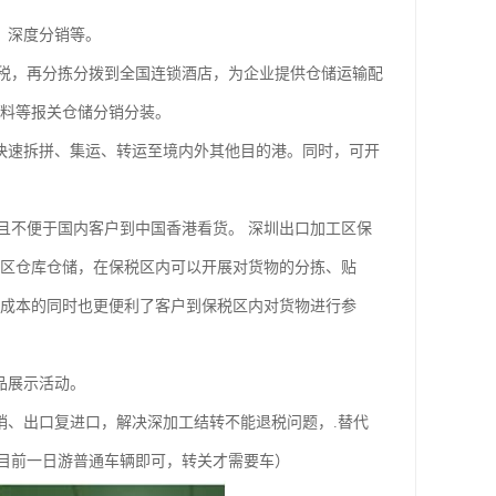
、深度分销等。
，再分拣分拨到全国连锁酒店，为企业提供仓储运输配
材料等报关仓储分销分装。
快速拆拼、集运、转运至境内外其他目的港。同时，可开
不便于国内客户到中国香港看货。 深圳出口加工区保
税区仓库仓储，在保税区内可以开展对货物的分拣、贴
的成本的同时也更便利了客户到保税区内对货物进行参
品展示活动。
、出口复进口，解决深加工结转不能退税问题，.替代
目前一日游普通车辆即可，转关才需要车）