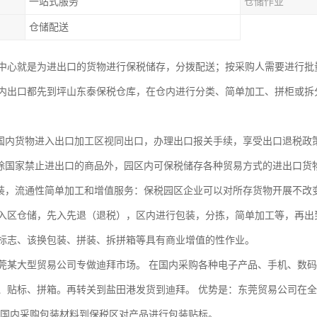
一站式服务
仓储作业
仓储配送
中心就是为进出口的货物进行保税储存，分拨配送；按采购人需要进行批
内出口都先到坪山东泰保税仓库，在仓内进行分类、简单加工、拼柜或拆
内货物进入出口加工区视同出口，办理出口报关手续，享受出口退税政
国家禁止进出口的商品外，园区内可保税储存各种贸易方式的进出口货物
，流通性简单加工和增值服务：保税园区企业可以对所存货物开展不改
入区仓储，先入先退（退税），区内进行包装，分拣，简单加工等，再出
标志、该换包装、拼装、拆拼箱等具有商业增值的性作业。
大型贸易公司专做迪拜市场。 在国内采购各种电子产品、手机、数码
、贴标、拼箱。再转关到盐田港发货到迪拜。 优势是：东莞贸易公司在全
在国内采购包装材料到保税区对产品进行包装贴标。