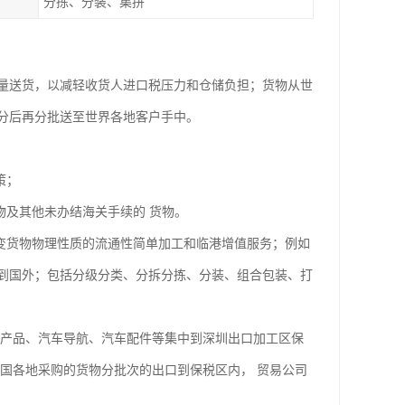
分拣、分装、集拼
量送货，以减轻收货人进口税压力和仓储负担；货物从世
分后再分批送至世界各地客户手中。
策；
及其他未办结海关手续的 货物。
变货物物理性质的流通性简单加工和临港增值服务；例如
到国外；包括分级分类、分拆分拣、分装、组合包装、打
产品、汽车导航、汽车配件等集中到深圳出口加工区保
国各地采购的货物分批次的出口到保税区内， 贸易公司