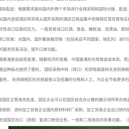
际配送：根据需求面向国内外两个市场进行全球采购和国际分拨、配送
内连锁酒店供货商从国外采购的酒店日用品集中到保税区暂存暂免征税
次性进口征税的压力。 一般贸易进口红酒、食品、橄榄油、润滑油、原
口贸易：对国内、国外集装箱货物（包括来自不同国家、地区的）进行
的服务贸易活动，提升口岸功能。
港是自由贸易港，随着经济的发展、中国香港的仓库租金成本高，而且
港这种缺点提供了便利， 国际采购中转（转口）的货物直接转关进到保
服务， 利用保税区的关税豁免以及低廉的仓租和人工，为企业节省更多
园区主管海关批准，园区企业可以在园区综合办公楼的展示场所举办商
退税：进料加工贸易企业国内原材料转厂采购，加工贸易企业出口转内销
完成国货出口（退税）复进口物流业务，一线和二线海关的多重功能。（