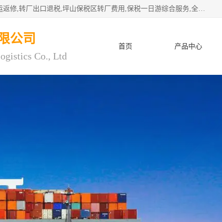
深圳市子扬国际物流有限公司专注深圳保税区转厂,保税区退运返修,转厂出口退税,坪山保税区转厂费用,保税一日游综合服务,全程托管，公司是严格按照“专业化定位、综合化经营、差异化发展”的经营思路建立的现代第三方物流，在通关业务、保税区仓储、退运返修、供应链金融方面具有较强的竞争优势。公司秉承“高效专业、服务客户、创新发展”的经营理念，已发展成为国内外知名企业的战略合作商。
限公司
首页
产品中心
ogistics Co., Ltd