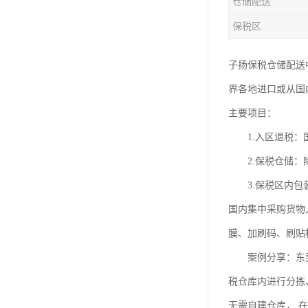
仓储配送
保税区
子扬保税仓储配送
界各地进口或从国
主要项目：
1.入区退税：国
2.保税仓储：除
3.保税区内包装
国内集中采购货物
膜、加刷码、刷贴
案例分享：东莞某
税仓库内进行分拣
无需自建仓库， 