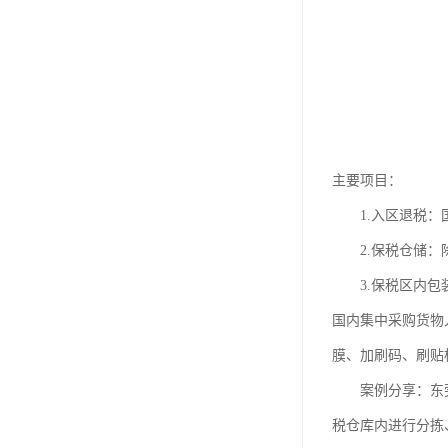
主要项目：
1.入区退税：国
2.保税仓储：除
3.保税区内包装
国内集中采购货物
膜、加刷码、刷贴
案例分享：东莞某
税仓库内进行分拣