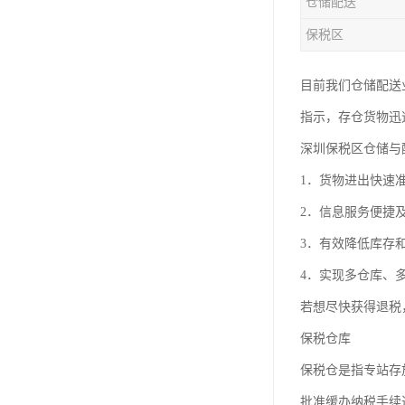
仓储配送
保税区
目前我们仓储配送
指示，存仓货物迅
深圳保税区仓储与
1．货物进出快速
2．信息服务便捷
3．有效降低库存
4．实现多仓库、
若想尽快获得退税
保税仓库
保税仓是指专站存
批准缓办纳税手续