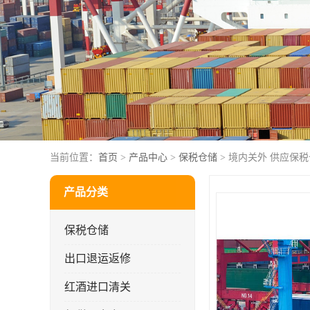
当前位置：
首页
>
产品中心
>
保税仓储
> 境内关外 供应保
产品分类
保税仓储
出口退运返修
红酒进口清关