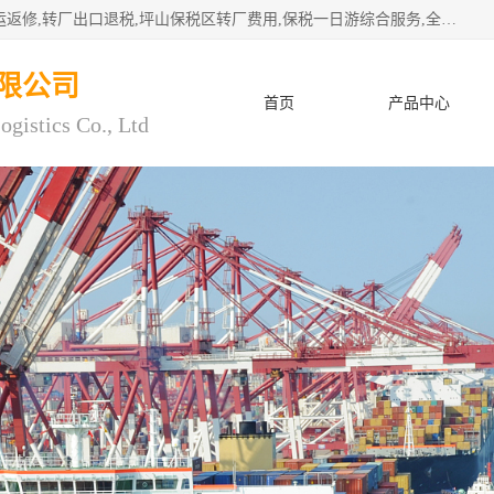
深圳市子扬国际物流有限公司专注深圳保税区转厂,保税区退运返修,转厂出口退税,坪山保税区转厂费用,保税一日游综合服务,全程托管，公司是严格按照“专业化定位、综合化经营、差异化发展”的经营思路建立的现代第三方物流，在通关业务、保税区仓储、退运返修、供应链金融方面具有较强的竞争优势。公司秉承“高效专业、服务客户、创新发展”的经营理念，已发展成为国内外知名企业的战略合作商。
限公司
首页
产品中心
ogistics Co., Ltd