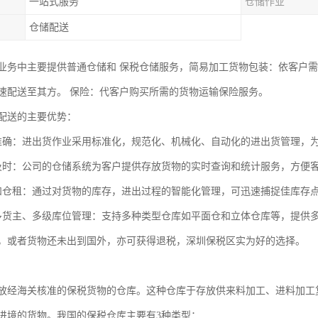
一站式服务
仓储作业
仓储配送
业务中主要提供普通仓储和 保税仓储服务，简易加工货物包装：依客户需
速配送至其方。 保险：代客户购买所需的货物运输保险服务。
配送的主要优势：
准确：进出货作业采用标准化，规范化、机械化、自动化的进出货管理，
及时：公司的仓储系统为客户提供存放货物的实时查询和统计服务，方便
和仓租：通过对货物的库存，进出过程的智能化管理，可迅速捕捉佳库存
多货主、多级库位管理：支持多种类型仓库如平面仓和立体仓库等，提供
，或者货物还未出到国外，亦可获得退税，深圳保税区实为好的选择。
放经海关核准的保税货物的仓库。这种仓库于存放供来料加工、进料加工
进境的货物。我国的保税仓库主要有3种类型：