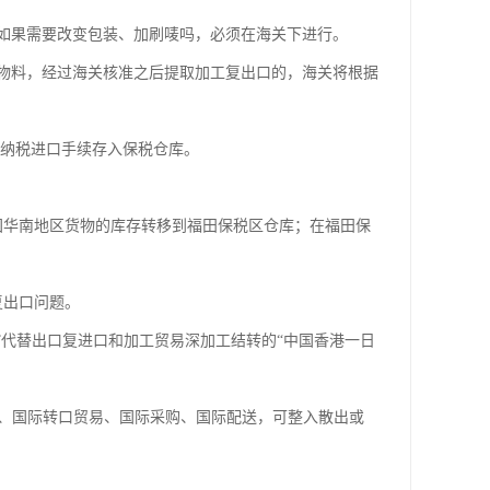
如果需要改变包装、加刷唛吗，必须在海关下进行。
物料，经过海关核准之后提取加工复出口的，海关将根据
办纳税进口手续存入保税仓库。
国华南地区货物的库存转移到福田保税区仓库；在福田保
复出口问题。
”代替出口复进口和加工贸易深加工结转的“中国香港一日
转、国际转口贸易、国际采购、国际配送，可整入散出或