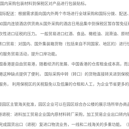
在国内采购包装材料到保税区对产品进行包装贴标。
际配送：根据需求面向国内外两个市场进行全球采购和国际分拨、配送
内连锁酒店供货商从国外采购的酒店日用品集中到保税区暂存暂免征税
次性进口征税的压力。 一般贸易进口红酒、食品、橄榄油、润滑油、原
口贸易：对国内、国外集装箱货物（包括来自不同国家、地区的）进行
的服务贸易活动，提升口岸功能。
港是自由贸易港，随着经济的发展、中国香港的仓库租金成本高，而且
港这种缺点提供了便利， 国际采购中转（转口）的货物直接转关进到保
服务， 利用保税区的关税豁免以及低廉的仓租和人工，为企业节省更多
园区主管海关批准，园区企业可以在园区综合办公楼的展示场所举办商
退税：进料加工贸易企业国内原材料转厂采购，加工贸易企业出口转内销
完成国货出口（退税）复进口物流业务，一线和二线海关的多重功能。（