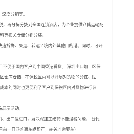
、深度分销等。
，再分拣分拨到全国连锁酒店，为企业提供仓储运输配
材料等报关仓储分销分装。
快速拆拼、集运、转运至境内外其他目的港。同时，可开
不便于国内客户到中国香港看货。 深圳出口加工区保
税区仓库仓储，在保税区内可以开展对货物的分拣、贴
的成本的同时也更便利了客户到保税区内对货物进行参
品展示活动。
、出口复进口，解决深加工结转不能退税问题，.替代
目前一日游普通车辆即可，转关才需要车）