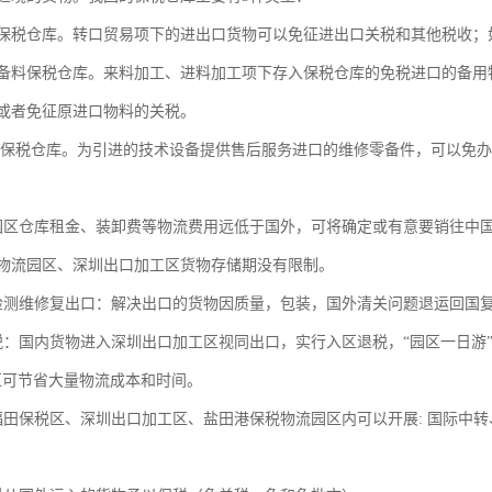
保税仓库。转口贸易项下的进出口货物可以免征进出口关税和其他税收；
备料保税仓库。来料加工、进料加工项下存入保税仓库的免税进口的备用
或者免征原进口物料的关税。
修保税仓库。为引进的技术设备提供售后服务进口的维修零备件，可以免
园区仓库租金、装卸费等物流费用远低于国外，可将确定或有意要销往中
物流园区、深圳出口加工区货物存储期没有限制。
检测维修复出口：解决出口的货物因质量，包装，国外清关问题退运回国
税：国内货物进入深圳出口加工区视同出口，实行入区退税，“园区一日游
区可节省大量物流成本和时间。
福田保税区、深圳出口加工区、盐田港保税物流园区内可以开展: 国际中