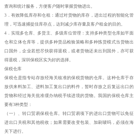
查询和统计服务，方便客户随时掌握货物进出。
3．有效降低库存和仓租：通过对货物的库存，进出过程的智能化管
理，可迅速捕捉佳库存点，达到减少库存量及客户租金的目的。
4．实现多仓库、多货主、多级库位管理：支持多种类型仓库如平面
仓和立体仓库等，提供多种货品检验策略和多种拣货模式当货物出
口国外，企业若想尽快获得退税，或者货物还未出到国外，亦可获
得退税，深圳保税区实为好的选择。
保税仓库
保税仓是指专站存放经海关核准的保税货物的仓库。这种仓库于存
放供来料加工、进料加工复出口的料件，暂时存放之后复运出口的
货物和经过海关批准缓办纳税手续进境的货物。我国的保税仓库主
要有3种类型：
（一）、转口贸易保税仓库。转口贸易项下的进出口货物可以免征
进出口关税和其他税收；如果需要改变包装、加刷唛吗，必须在海
关下进行。