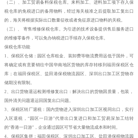
（二）、加工贸易备料保税仓库。来料加工、进料加工项下存入保
税仓库的免税进口的备用物料，经过海关核准之后提取加工复出口
的，海关将根据实际出口数量征收或者免征原进口物料的关税。
（三）、 寄售维修保税仓库。为引进的技术设备提供售后服务进口
的维修零备件，可以免办纳税进口手续存入保税仓库。
保税仓库功能
1、保税区仓储：园区仓库租金、装卸费等物流费用远低于国外，可
将确定或有意要销往中国华南地区货物的库存转移到福田保税区仓
库；在福田保税区、盐田港保税物流园区、深圳出口加工区货物存
储期没有限制。
2、出口货物退运检测维修复出口：解决出口的货物因质量，包装，
国外清关问题退运回国复出口问题。
3、保税区转厂退税：国内货物进入深圳出口加工区视同出口，实行
入区退税，“园区一日游”代替出口复进口和加工贸易深加工结转
的“香港一日游”，企业通过园区可节省大量物流成本和时间。
4、保税区集拼：福田保税区、深圳出口加工区、盐田港保税物流园