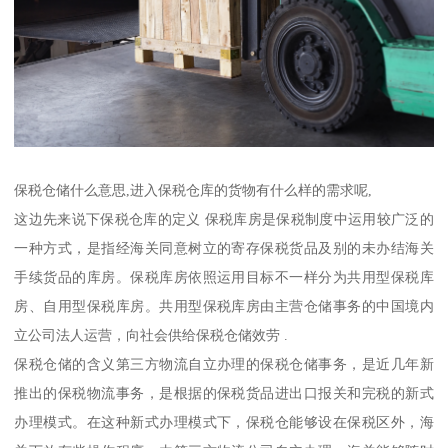
保税仓储什么意思,进入保税仓库的货物有什么样的需求呢,
这边先来说下保税仓库的定义 保税库房是保税制度中运用较广泛的
一种方式，是指经海关同意树立的寄存保税货品及别的未办结海关
手续货品的库房。保税库房依照运用目标不一样分为共用型保税库
房、自用型保税库房。共用型保税库房由主营仓储事务的中国境内
立公司法人运营，向社会供给保税仓储效劳 .
保税仓储的含义第三方物流自立办理的保税仓储事务，是近几年新
推出的保税物流事务，是根据的保税货品进出口报关和完税的新式
办理模式。在这种新式办理模式下，保税仓能够设在保税区外，海