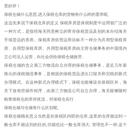
受好评！
保税仓储什么意思,进入保税仓库的货物有什么样的需求呢,
这边先来说下保税仓库的定义 保税库房是保税制度中运用较广泛的
一种方式，是指经海关同意树立的寄存保税货品及别的未办结海关
手续货品的库房。保税库房依照运用目标不一样分为共用型保税库
房、自用型保税库房。共用型保税库房由主营仓储事务的中国境内
立公司法人运营，向社会供给保税仓储效劳 .
保税仓储的含义第三方物流自立办理的保税仓储事务，是近几年新
推出的保税物流事务，是根据的保税货品进出口报关和完税的新式
办理模式。在这种新式办理模式下，保税仓能够设在保税区外，海
关下放有些操作程序，由第三方物流公司自立办理，海关能够随时
检查保税仓的库存状况，对保税仓实行 .
保税仓储与仓储有什么区别呢,
保税仓储顾名思义当然是在保税区内部的仓库,这里的仓库能达到一
般仓库不能达到的目的,功能也比一般仓库强大, 管理也不一样,这个