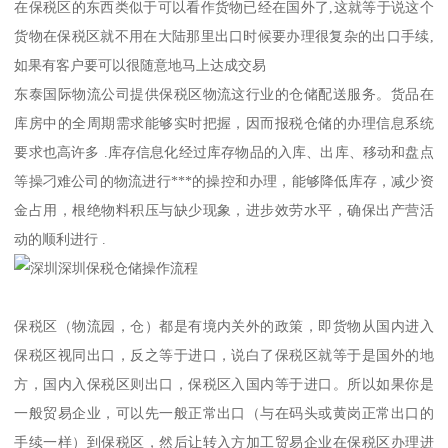
在保税区的东西类似于可以看作货物已经在国外了,这就等于说这个
货物在保税区就不用在大陆那里出口时候要办理很复杂的出口手续,
如果有客户要可以很随意地马上达成交易
东泰国际物流公司提供保税区物流这行业的仓储配送服务。货品在
库房中的全周期需求能够实时把握，因而报税仓储的办理信息系统
要求也高许多 .库存信息化经过库存物品的入库、出库、移动和盘点
等操刁难公司的物流进行***的操控和办理，能够降低库存，减少资
金占用，根绝物料积压与缺少现象，进步效劳水平，确保出产营活
动的顺利进行 .
保税区（物流园，仓）都是有境内关外的政策，即货物从国内进入
保税区视同出口，反之等于进口，说白了保税区就等于是国外的地
方，国内入保税区则出口，保税区入国内等于进口。所以如果你是
一般贸易企业，可以先一般正常出口（与在码头或黄岗正常出口的
手续一样）到保税区，然后让转入方加工贸易企业在保税区办理进