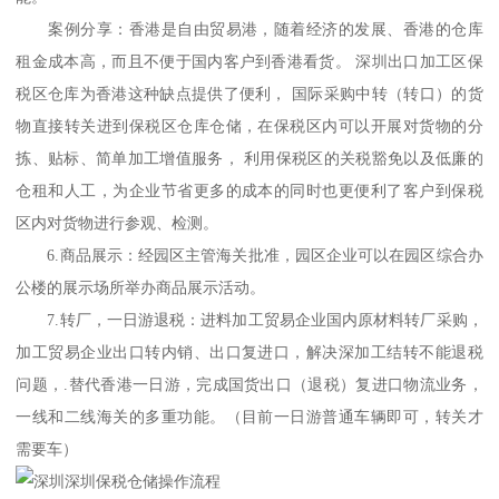
案例分享：香港是自由贸易港，随着经济的发展、香港的仓库
租金成本高，而且不便于国内客户到香港看货。 深圳出口加工区保
税区仓库为香港这种缺点提供了便利， 国际采购中转（转口）的货
物直接转关进到保税区仓库仓储，在保税区内可以开展对货物的分
拣、贴标、简单加工增值服务， 利用保税区的关税豁免以及低廉的
仓租和人工，为企业节省更多的成本的同时也更便利了客户到保税
区内对货物进行参观、检测。
6.商品展示：经园区主管海关批准，园区企业可以在园区综合办
公楼的展示场所举办商品展示活动。
7.转厂，一日游退税：进料加工贸易企业国内原材料转厂采购，
加工贸易企业出口转内销、出口复进口，解决深加工结转不能退税
问题，.替代香港一日游，完成国货出口（退税）复进口物流业务，
一线和二线海关的多重功能。（目前一日游普通车辆即可，转关才
需要车）