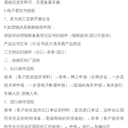
通箱式货车即可，无需备案车辆
6.电子委托书授权
7。若为加工贸易手册企业
8.如货物涉及检验检疫申报：
请提供自理报检备案登记证书扫描件（报检提供/进口方提供）
产品证书正本（3C证书或3C免等视产品而定
三方协议扫描件（出口--东泰-进口）
二、保税区转厂流程
1、出口操作流程
接单.（客户提前提供资料）→审单→网上申报（分两步走，一步是
报关单申报；一步是电子帐册申报）→现场向海关申报→海关放行-
车辆入区-货物入库。
2、进口操作流程
接单（客户好在提供出口单证的同时，提供进口单证，这样会让我
司有充足的时间准备，需做商检的安排做检）→审单（客户提供资
料齐全与否决定我司的工作效率）→ 申报→ 放行→车辆出区