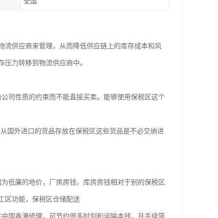
全国
物流供应商来管理，从而降低供应链上的库存成本和风
存压力转移到物流供应商中。
为公司性质的约束而不能直接买卖。能够使用保税区这个
。从国外进口的货品存放在保税区这些货品是不必交纳进
因为低廉的地价，厂房房钱，库房房钱相对于别的保税区
工区功能，保税区仓储配送
在中国香港修理，可节约很多时刻和运输本钱。且手续简