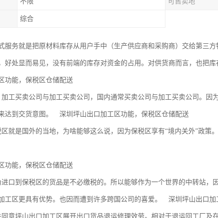
不限
可售卖地
综合
式服务就是把原材料库存从用户手中（生产供应商和采购商）交给第三方
，好处显而易见，没有前端的库存对资金的占用。对供货商而言，也把库
区功能，保税区仓储配送
：加工买卖公司与加工买卖公司，国内通常买卖公司与加工买卖公司。因
来达到交货意图。 深圳坪山出口加工区功能，保税区仓储配送
税区就是国外的当地，为啥能够这么说，因为保税区享有“境内关外”政策
区功能，保税区仓储配送
为进口到保税区的货品是不必缴税的。所以能够作为一个世界的中转站，
加工区更具有优势。也因而遭到许多跨国公司的喜爱。 深圳坪山出口加
关同意坪山出口加工区展开出口货品退运修理效劳。相对于退运回工厂及