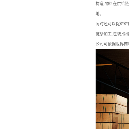
构造,物料在供给链
地。
同时还可以促进进
链条加工,包装,仓
公司可依据世界商