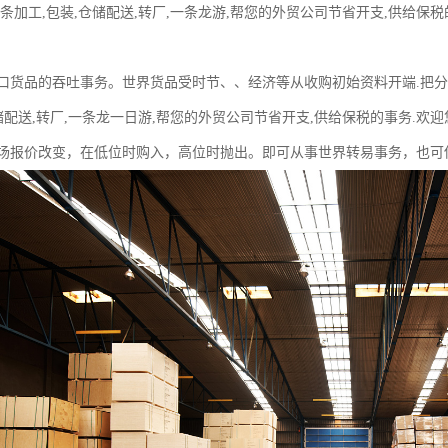
条加工,包装,仓储配送,转厂,一条龙游,帮您的外贸公司节省开支,供给保
口货品的吞吐事务。世界货品受时节、、经济等从收购初始资料开端.把分销
储配送,转厂,一条龙一日游,帮您的外贸公司节省开支,供给保税的事务.
场报价改变，在低位时购入，高位时抛出。即可从事世界转易事务，也可