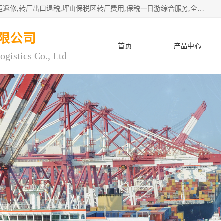
深圳市子扬国际物流有限公司专注深圳保税区转厂,保税区退运返修,转厂出口退税,坪山保税区转厂费用,保税一日游综合服务,全程托管，公司是严格按照“专业化定位、综合化经营、差异化发展”的经营思路建立的现代第三方物流，在通关业务、保税区仓储、退运返修、供应链金融方面具有较强的竞争优势。公司秉承“高效专业、服务客户、创新发展”的经营理念，已发展成为国内外知名企业的战略合作商。
限公司
首页
产品中心
ogistics Co., Ltd