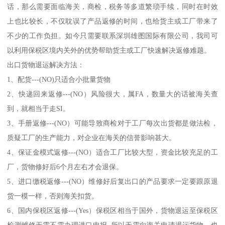
话，那么需要面临海关，商检，税务等多道繁琐手续，同时在时效
上也比较长，不仅耽误了产品返修的时间，也给货主或工厂带来了
不少的工作负担。如今只需要联系深圳雄图国际有限公司，我司可
以利用保税区境内关外的优势帮助货主或工厂快速解决返修难题。
出口货物退运解决方法：
1、配货---(NO)只适合小批量货物
2、快递回来返修---(NO）风险很大，属FA，数量大的话被海关查
到，就相当于走SI。
3、手册返修---(NO）可能导致商检对于工厂每次出货都是做法检，
质疑工厂的生产能力，对企业在海关的信誉影响甚大。
4、保证金模式返修---(NO）适合工厂比较大型，资金比较充足的工
厂，货物修好后6个月左右才会退保。
5、进口缴税返修---(NO）维修好后复出口的产品要求一定要跟原退
货一模一样，否则海关扣货。
6、国内保税区返修---(Yes）保税区相当于国外，货物退运至保税区
检测维修无需不需办理进口申报, 所以无需向海关申请退运货物，也