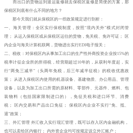
而出口的货物运到退运返修就去保税区返修是简便的方案，那
保税区到底有什么不同的地方？
那今天我们就从保税区的一些政策规定进行剖析：
一、海关管理：全区实行保税制度，按照“境内关外”模式封闭管
理； 从运入保税区或从保税区运往的货物，免关税、免许可证； 区
内企业与海关计算机联网，货物进出实行EDI电子报关；
二、税收：对保税区内从事加工出口的生产性外商投资企业按15%的
税率计征企业所的所得税，经营期超过10年的，从获利年度起，实
行“两免三减半”（头两年免税，后三年减半征税）的税收优惠政
策； 从进入保税区内使用的机器设备、基建物质、办公用品、管理
设备，以及为加工出口所需的原材料、零部件、元器件、燃料、包
装物料（包括国家限制进口的），免征关税和进口环节、消费
税； 区内交易和产品出口免征； 保税区内企业不实行“免、抵、
退”政策；
三、外汇管理 外汇收入实行现汇管理，既可以存入区内金融机构，
也可以卖给区内银行； 内外资企业均可按规定设立外汇账户；