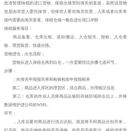
批准暂缓纳税的进口货物。保税仓储受到海关的直接，虽然说货物
也是由存货人委托保管，但保管人要对海关负责，入库或者出库单
据均需要由海关签署。保税仓储一般在进出境口岸附
保税服务项目：
商品备案、仓库出租、装卸搬运、入仓报关、报检、入仓查
验、理货验货、快递分拣。
货物进仓，出仓流程：
货物从进入保税仓再到出仓，一共需要经过步骤七道环节。
步骤：
：向海关申报报关单和检验检疫申报报检单
第二：商品进入库区的理货区，清点商品，办理核注信息
第三：仓库的作业人员将商品运输到存储区域的仓位上，并将
数据维护进公司的WMS。
环节：
，入库后要对商品进行清点识别。就是将不同商品分别开来，
打开装，核实实物的条码是否准确，包装是否有脏污、破损或变形