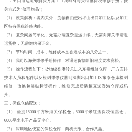
二．出口退运返修解决方案：（我司有海关特批保税维修手册，报
关方式为“修理物品”）
（1） 政策解析：境内关外，货物自由进出坪山出口加工区以及加工
区特有保税维修功能。
（2） 复杂问题简单化，无需办理复杂退运手续，无需向海关申请退
运货物，无需缴纳保证金。
（3） 节约时间、成本，维修成本是香港成本的八分之一。
（4） 我司以海关维修手册操作，对退运货物新旧程度要求宽松。
（5） 操作流程如下：货物经香港转关进入东泰维修仓库，厂方安排
技术人员和配件以及检测维修仪器到深圳出口加工区东泰仓库检测
维修，改换包装贴标等操作，维修完成后装柜直送香港仓库或码
头。
三．保税仓储配送：
（1） 坐拥15000平方米海关保税仓，5000平米红酒保税恒温仓，
6000平米电子产品无尘仓。
（2） 深圳地区便宜的保税仓库，商机无限，合作共赢。