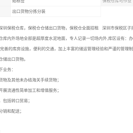
贴标签
保税仓库可作业
出口货物分拣分装
深圳保税仓库，保税仓仓储出口货物，保税仓全面招租 深圳市保税区子
仓库内外场地全部是超厚度水泥地面，专人记录一切场内外,库区设有：
.完善的库房设施，便利的交通，加上丰富的储运管理经验和严谨的管理
仓储出口货物。
下业务：
货物及其他未办结海关手续货物；
开展流通性简单加工和增值服务；
，包括转口贸易；
分销和配送；
；