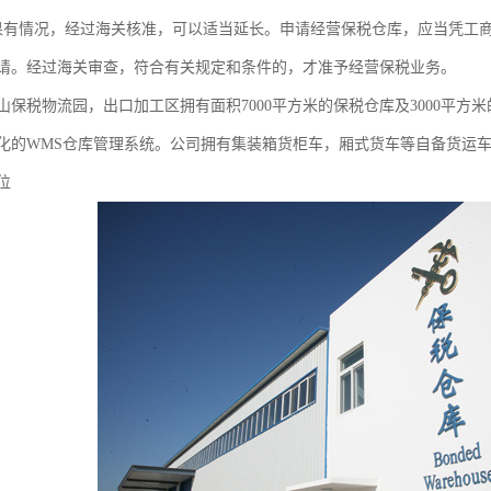
果有情况，经过海关核准，可以适当延长。申请经营保税仓库，应当凭工
请。经过海关审查，符合有关规定和条件的，才准予经营保税业务。
山保税物流园，出口加工区拥有面积7000平方米的保税仓库及3000平
化的WMS仓库管理系统。公司拥有集装箱货柜车，厢式货车等自备货运车
位