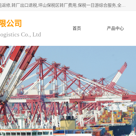
深圳市子扬国际物流有限公司专注深圳保税区转厂,保税区退运返修,转厂出口退税,坪山保税区转厂费用,保税一日游综合服务,全程托管，公司是严格按照“专业化定位、综合化经营、差异化发展”的经营思路建立的现代第三方物流，在通关业务、保税区仓储、退运返修、供应链金融方面具有较强的竞争优势。公司秉承“高效专业、服务客户、创新发展”的经营理念，已发展成为国内外知名企业的战略合作商。
限公司
首页
产品中心
ogistics Co., Ltd