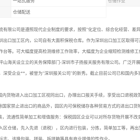
一站式服务
仓储作业
仓储配送
流有限公司是遵照现代企业制度的要求，按照“化定位、综合化经营、差
圳出口加工区内，公司自有大面积保税仓库。作为深圳出口加工区取得可
作台等。可大幅度提高检测维修工作效率，大幅度为企业缩短检测维修工
坪山海关设立立的关务保障部门-深圳市子扬报关服务有限公司。广泛开展
，深受企业**，被誉为“深圳报关公司”的新秀。截止目前公司已和国内多
内货物进入出口加工区视同出口，办理出口报关手续，享受出口退税政
国家禁止进出口的商品外，园区内可保税储存各种贸易方式的进出口货物
，流通性简单加工和增值服务：保税园区企业可以对所存货物开展不改
入区仓储，先入先退（退税），区内进行包装，分拣，简单加工等，再出
标志、该换包装、拼装、拆拼箱等具有商业增值的性作业。