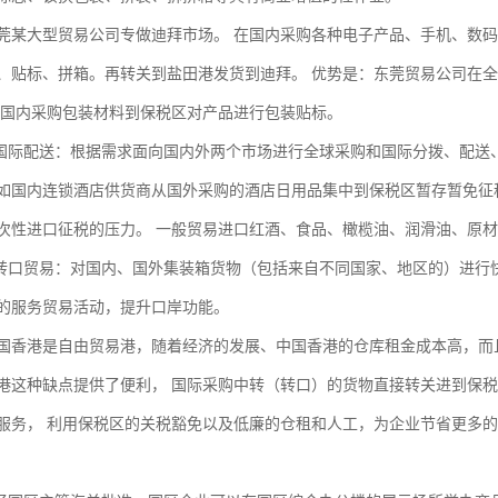
大型贸易公司专做迪拜市场。 在国内采购各种电子产品、手机、数码
、贴标、拼箱。再转关到盐田港发货到迪拜。 优势是：东莞贸易公司在全
在国内采购包装材料到保税区对产品进行包装贴标。
际配送：根据需求面向国内外两个市场进行全球采购和国际分拨、配送
内连锁酒店供货商从国外采购的酒店日用品集中到保税区暂存暂免征税
次性进口征税的压力。 一般贸易进口红酒、食品、橄榄油、润滑油、原
口贸易：对国内、国外集装箱货物（包括来自不同国家、地区的）进行
的服务贸易活动，提升口岸功能。
港是自由贸易港，随着经济的发展、中国香港的仓库租金成本高，而且
港这种缺点提供了便利， 国际采购中转（转口）的货物直接转关进到保
服务， 利用保税区的关税豁免以及低廉的仓租和人工，为企业节省更多