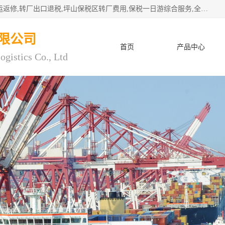
深圳市子扬国际物流有限公司专注深圳保税区转厂,保税区退运返修,转厂出口退税,坪山保税区转厂费用,保税一日游综合服务,全程托管，公司是严格按照“专业化定位、综合化经营、差异化发展”的经营思路建立的现代第三方物流，在通关业务、保税区仓储、退运返修、供应链金融方面具有较强的竞争优势。公司秉承“高效专业、服务客户、创新发展”的经营理念，已发展成为国内外知名企业的战略合作商。
限公司
首页
产品中心
ogistics Co., Ltd