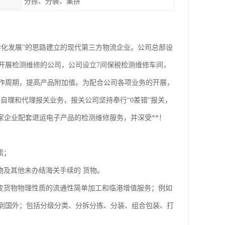
分拣、分装、集拼
异化发展”的思路建立的现代第三方物流企业。公司总部设
开展检测维修的公司，公司设立7间保税检测维修车间，
作周期，提高产品附加值。为配合公司各项业务的开展，
自理和代理报关业务，报关公司坚持奉行“0差错”报关，
家企业配套退运电子产品的检测维修服务，并深受**！
策；
及其他未办结海关手续的 货物。
变货物物理性质的流通性简单加工和临港增值服务；例如
到国外；包括分级分类、分拆分拣、分装、组合包装、打